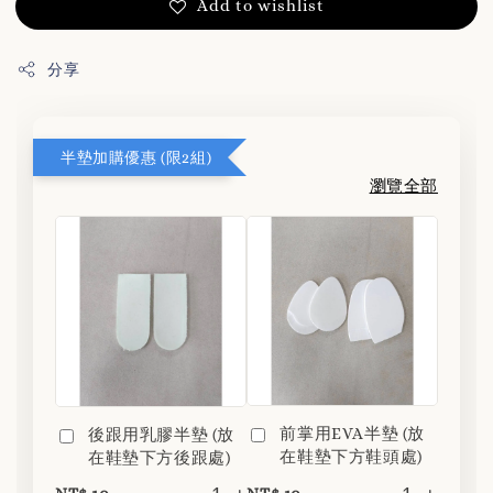
Add to wishlist
分享
半墊加購優惠 (限2組)
瀏覽全部
前掌用EVA半墊 (放
後跟用乳膠半墊 (放
在鞋墊下方鞋頭處)
在鞋墊下方後跟處)