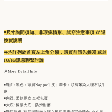
◾️尺寸詢問須知、非瑕疵情形、試穿注意事項 & 退
換貨說明
➡️均詳列於首頁左上角分類，購買前請先參閱 或於
IG/FB訊息聯繫討論
🔎More Detail Info
◾️鞋面: 黑色：頭層Nappa牛皮；摩卡：頭層苯染大理石紋牛
皮
◾️內裡: 柔韌豚皮 全裡包覆
◾️大底: 橡膠大底，防滑耐磨
◾️鞋底側邊: 鞋底與鞋面上膠之後使用車線完全縫合, 永久耐