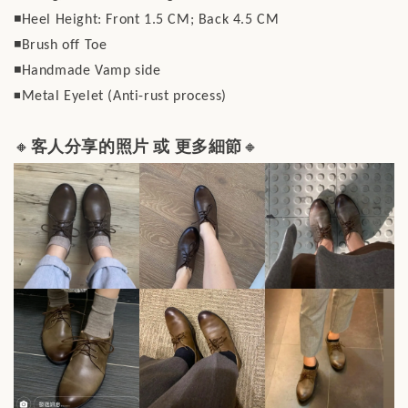
◾️Heel Height: Front 1.5 CM; Back 4.5 CM
◾️Brush off Toe
◾️Handmade Vamp side
◾️
Metal Eyelet (Anti-rust process)
🔸
客人分享的照片 或 更多細節
🔸