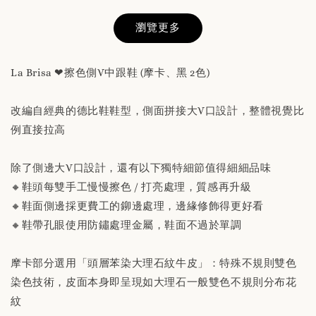
瀏覽更多
La Brisa ❤擦色側V中跟鞋 (摩卡、黑 2色)
改編自經典的德比鞋鞋型，側面拼接大V口設計，整體視覺比
替換用真皮鞋墊 「購買前請務必閱讀商品敘述
例直接拉高
說明」
除了側邊大V口設計，還有以下獨特細節值得細細品味
-
+
NT$ 190
🔸鞋頭每雙手工慢慢擦色 / 打亮處理，質感再升級
NT$ 230
🔸鞋面側邊採更費工的鉚邊處理，邊緣修飾得更好看
🔸鞋帶孔眼使用防鏽處理金屬，鞋面不過於單調
加入購物車
摩卡部分選用「頭層苯染大理石紋牛皮」：特殊不規則雙色
染色技術，皮面本身即呈現如大理石一般雙色不規則分布花
紋