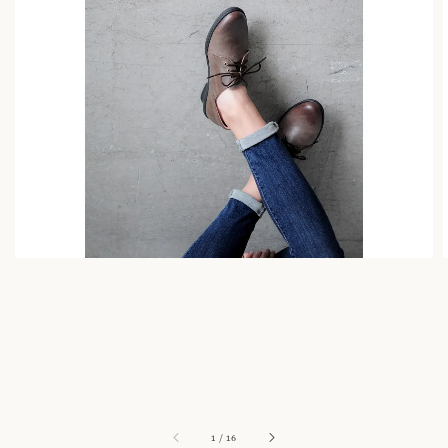
1
/
16