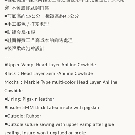
穿, 不會脫膠及開口笑
◾️前底高約1.5公分，後跟高約4.5公分
◾️手工擦色 / 打亮處理
◾️防鏽金屬扣眼
◾️鞋面採費工且高成本的鉚邊處理
◾️後跟柔軟泡棉設計
---
◾️Upper Vamp: Head Layer Aniline Cowhide
：
Black
Head Layer Semi-Aniline Cowhide
：
Mocha
Marble Type multi-color Head Layer Aniline
Cowhide
◾️Lining: Pigskin leather
◾️Insole: 5MM thick Latex insole with pigskin
◾️Outsole: Rubber
◾️Outsole suture sewing with upper vamp after glue
sealing, insure won't unglued or broke