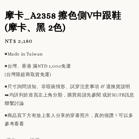
摩卡_A2358 擦色側V中跟鞋
(摩卡、黑 2色)
Regular
NT$ 2,180
price
◾️Made in Taiwan
◾️台灣、香港 滿NTD 1,000免運
(台灣限超商取貨免運)
◾️尺寸詢問須知、非瑕疵情形、試穿注意事項 & 退換貨說明
➡️均詳列於首頁左上角分類，購買前請先參閱 或於IG/FB訊息
聯繫討論
◾️商品頁下方有放上客人分享的穿著照片，真的很讚！可以多
參考看看