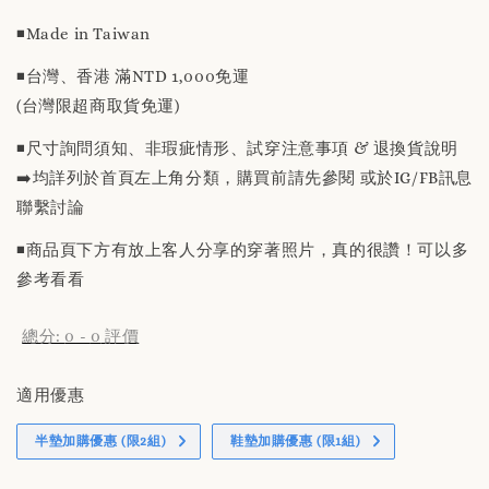
price
◾️Made in Taiwan
◾️台灣、香港 滿NTD 1,000免運
(台灣限超商取貨免運)
◾️尺寸詢問須知、非瑕疵情形、試穿注意事項 & 退換貨說明
➡️均詳列於首頁左上角分類，購買前請先參閱 或於IG/FB訊息
聯繫討論
◾️商品頁下方有放上客人分享的穿著照片，真的很讚！可以多
參考看看
總分:
0
-
0
評價
適用優惠
半墊加購優惠 (限2組)
鞋墊加購優惠 (限1組)