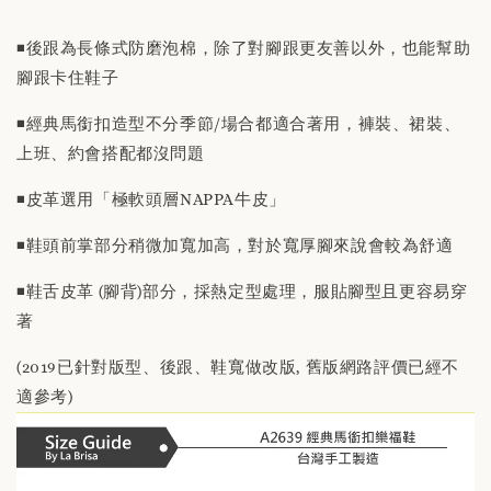
替換用真皮鞋墊 「購買前請務必閱讀商品敘述
說明」
◾️後跟為長條式防磨泡棉，除了對腳跟更友善以外，也能幫助
腳跟卡住鞋子
-
+
NT$ 190
◾️經典馬銜扣造型不分季節/場合都適合著用，褲裝、裙裝、
NT$ 230
上班、約會搭配都沒問題
◾️皮革選用「極軟頭層NAPPA牛皮」
加入購物車
◾️鞋頭前掌部分稍微加寬加高，對於寬厚腳來說會較為舒適
◾️鞋舌皮革 (腳背)部分，採熱定型處理，服貼腳型且更容易穿
著
(2019已針對版型、後跟、鞋寬做改版, 舊版網路評價已經不
適參考)