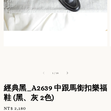
1
/
16
經典黑_A2639 中跟馬銜扣樂福
鞋 (黑、灰 2色)
Regular
NT$ 2,180