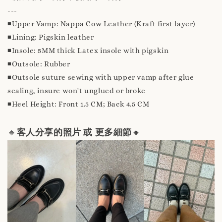
---
◾️Upper Vamp: Nappa Cow Leather (Kraft first layer)
◾️Lining: Pigskin leather
◾️Insole: 5MM thick Latex insole with pigskin
◾️Outsole: Rubber
◾️Outsole suture sewing with upper vamp after glue
sealing, insure won't unglued or broke
◾️Heel Height: Front 1.5 CM; Back 4.5 CM
🔸
客人分享的照片 或 更多細節
🔸