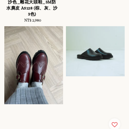
沙色_雕花大頭鞋_3M防
水麂皮 A5128 (棕、灰、沙
3色)
NT$ 2,980
Regular
price