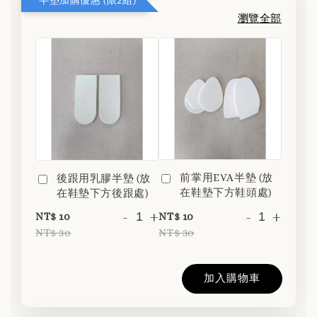
瀏覽全部
前掌用EVA半墊 (放
後跟用乳膠半墊 (放
在鞋墊下方鞋頭處)
在鞋墊下方後跟處)
-
+
-
+
NT$ 10
NT$ 10
NT$ 30
NT$ 30
加入購物車