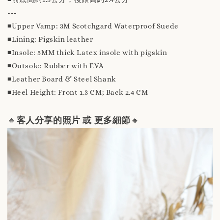
---
◾️Upper Vamp: 3M Scotchgard Waterproof Suede
◾️Lining: Pigskin leather
◾️Insole: 5MM thick Latex insole with pigskin
◾️Outsole: Rubber with EVA
◾️Leather Board & Steel Shank
◾️Heel Height: Front 1.3 CM; Back 2.4 CM
🔸
客人分享的照片 或 更多細節
🔸