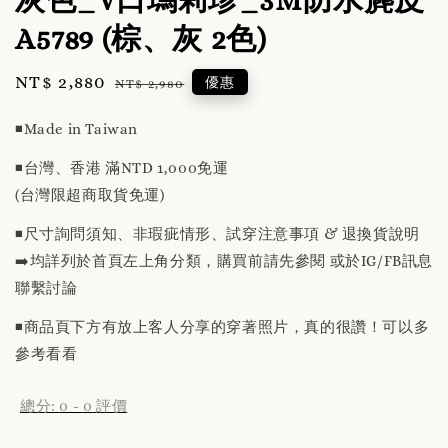
A5789 (棕、灰 2色)
Sale
NT$ 2,880
Regular
優惠
NT$ 2,980
price
price
◾️Made in Taiwan
◾️台灣、香港 滿NTD 1,000免運
(台灣限超商取貨免運)
◾️尺寸詢問須知、非瑕疵情形、試穿注意事項 & 退換貨說明
➡️均詳列於首頁左上角分類，購買前請先參閱 或於IG/FB訊息
聯繫討論
◾️商品頁下方有放上客人分享的穿著照片，真的很讚！可以多
參考看看
總分:
0
-
0
評價