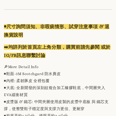
◾️尺寸詢問須知、非瑕疵情形、試穿注意事項 & 退
換貨說明
➡️均詳列於首頁左上角分類，購買前請先參閱 或於
IG/FB訊息聯繫討論
🔎More Detail Info
◾️鞋面-3M Scotchgard 防水麂皮
◾️內裡: 柔韌豚皮 全裡包覆
◾️大底: 全新開發的深刻紋複合加工橡膠鞋底，中間層夾入
EVA緩衝材質
◾️皮漿版 & 鐵芯: 中間夾層使用皮製的皮漿中底板 與 鐵芯支
撐，使整雙鞋子穩定度與支撐力更佳、更耐穿
◾️前底高約1.3公分，後跟高約2.4公分