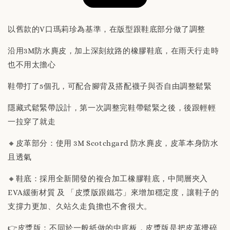
以舊款的V口瑪莉珍為基準，在版型跟鞋底部分做了調整
沿用3M防水麂皮，加上深刻紋路的橡膠鞋底，在雨天行走時
替換用真皮鞋墊 「購買前請務必閱讀商品敘述
也不用太擔心
說明」
鞋帶打了5個孔，可配合腳背及搭配襪子與否自由調整鬆緊
-
+
NT$ 190
隱藏式鬆緊帶設計，第一次調整完鞋帶鬆緊之後，後跟輕輕
NT$ 230
一拉穿了就走
🔸皮革部分：使用 3M Scotchgard 防水麂皮，皮革本身防水
加入購物車
且透氣
🔸鞋底：採用全新開發的複合加工橡膠鞋底，中間層夾入
EVA緩衝材質 及 「皮漿版跟鐵芯」來增加穩定度，讓鞋子的
支撐力更加、久站久走負擔也不會很大。
👉皮漿版：不同於一般紙做的中底板，皮漿版是把皮革攪碎