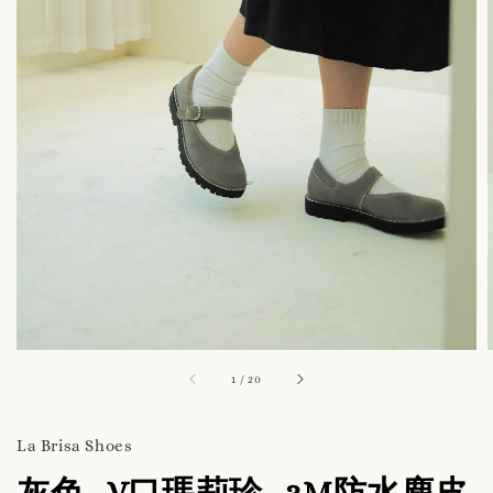
1
/
20
La Brisa Shoes
灰色_V口瑪莉珍_3M防水麂皮