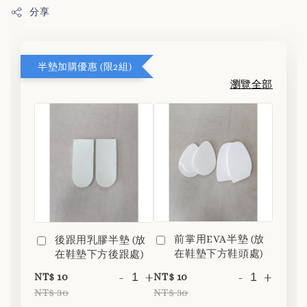
分享
半墊加購優惠 (限2組)
瀏覽全部
前掌用EVA半墊 (放
後跟用乳膠半墊 (放
在鞋墊下方鞋頭處)
在鞋墊下方後跟處)
-
+
-
+
NT$ 10
NT$ 10
NT$ 30
NT$ 30