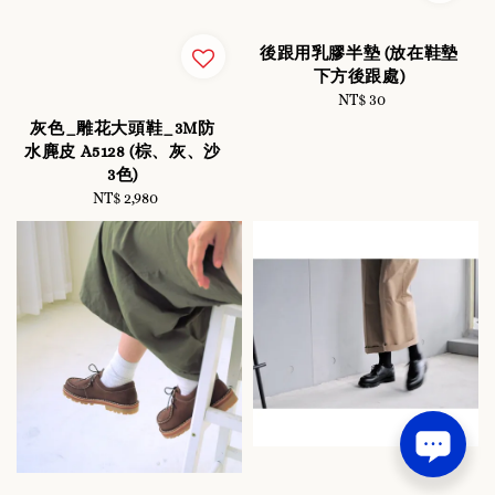
後跟用乳膠半墊 (放在鞋墊
下方後跟處)
NT$ 30
Regular
price
灰色_雕花大頭鞋_3M防
水麂皮 A5128 (棕、灰、沙
3色)
NT$ 2,980
Regular
price