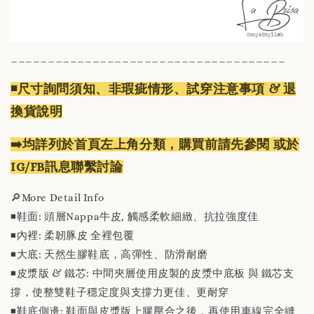
_____________________________________
◾️尺寸詢問須知、非瑕疵情形、試穿注意事項 & 退
換貨說明
➡️均詳列於首頁左上角分類，購買前請先參閱 或於
IG/FB訊息聯繫討論
🔎More Detail Info
◾️鞋面: 頭層Nappa牛皮, 觸感柔軟細緻、抗拉強度佳
◾️內裡: 柔韌豚皮 全裡包覆
◾️大底: 天然生膠鞋底，高彈性、防滑耐磨
◾️皮漿版 & 鐵芯: 中間夾層使用皮製的皮漿中底板 與 鐵芯支
撐，使整雙鞋子穩定度與支撐力更佳、更耐穿
◾️鞋底側邊: 鞋面與皮漿版上膠壓合之後，再使用車線完全縫