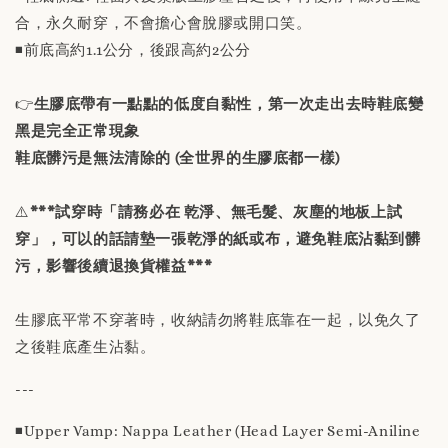
合，永久耐穿，不會擔心會脫膠或開口笑。
◾️前底高約1.1公分，後跟高約2公分
👉
生膠底帶有一點點的低度自黏性，第一次走出去時鞋底變
黑是完全正常現象
鞋底髒污是無法清除的 (全世界的生膠底都一樣)
⚠️
***試穿時「請務必在 乾淨、無毛髮、灰塵的地板上試
穿」，可以的話請墊一張乾淨的紙或布，避免鞋底沾黏到髒
污，影響後續退換貨權益***
生膠底平常不穿著時，收納請勿將鞋底靠在一起，以免久了
之後鞋底產生沾黏。
---
◾️Upper Vamp: Nappa Leather (Head Layer Semi-Aniline