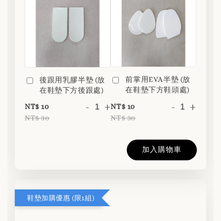
前掌用EVA半墊 (放
後跟用乳膠半墊 (放
在鞋墊下方鞋頭處)
在鞋墊下方後跟處)
-
+
-
+
NT$ 10
NT$ 10
NT$ 30
NT$ 30
加入購物車
鞋墊加購優惠 (限1組)