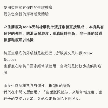
-
+
NT$ 190
使用柔軟富有彈性的生膠鞋底
NT$ 230
提供您全新的穿著感受體驗
加入購物車
🔎
生膠底為100%天然橡膠樹汁液採集後直接製成 ，本身具有
良好的彈性、防滑及耐磨度，腳感回饋性高， 非一般的普通
橡膠鞋底可以比擬
純正生膠底的外貌就是皺巴巴，所以英文又叫做Crepe
Rubber
生膠底在歐美日國家經常被使用，台灣則是比較少接觸到這
塊
由於生膠底非常具有彈性、很Q軟的關係
我們在中間夾層使用了 「皮漿版跟鐵芯」來增加穩定度，讓
鞋子的支撐力更加、久站久走負擔也不會很大。