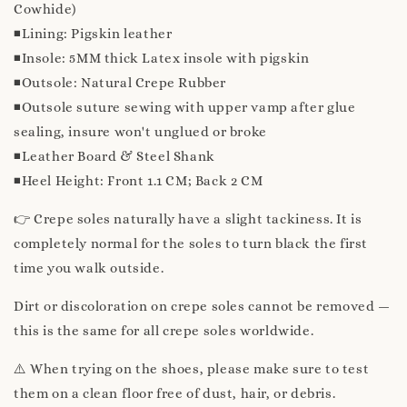
Cowhide)
◾️Lining: Pigskin leather
◾️Insole: 5MM thick Latex insole with pigskin
◾️Outsole: Natural Crepe Rubber
◾️Outsole suture sewing with upper vamp after glue
sealing, insure won't unglued or broke
◾️Leather Board & Steel Shank
◾️Heel Height: Front 1.1 CM; Back 2 CM
👉 Crepe soles naturally have a slight tackiness. It is
completely normal for the soles to turn black the first
time you walk outside.
Dirt or discoloration on crepe soles cannot be removed —
this is the same for all crepe soles worldwide.
⚠️ When trying on the shoes, please make sure to test
them on a clean floor free of dust, hair, or debris.