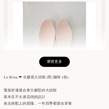
瀏覽更多
La Brisa ❤ 生膠底大頭鞋 (黑/咖啡 2色)
寬楦舒適適合東方腳型的大頭鞋
替換用真皮鞋墊 「購買前請務必閱讀商品敘述
基本且不太過花俏的設計
說明」
免去搭配上的煩惱，一年四季都適合穿著