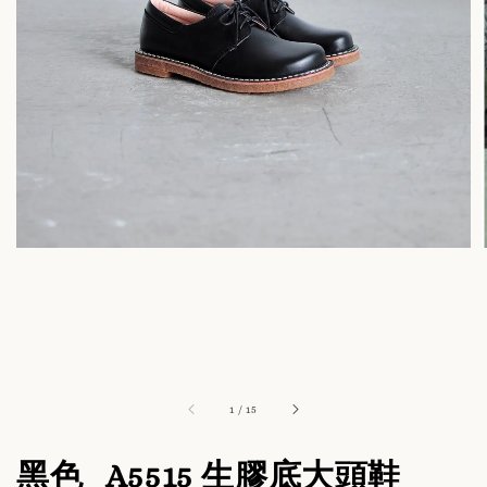
1
/
15
黑色_A5515 生膠底大頭鞋