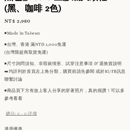
(黑、咖啡 2色)
Regular
NT$ 2,980
price
◾️Made in Taiwan
◾️台灣、香港 滿NTD 1,000免運
(台灣限超商取貨免運)
◾️尺寸詢問須知、非瑕疵情形、試穿注意事項 & 退換貨說明
➡️均詳列於首頁左上角分類，購買前請先參閱 或於IG/FB訊息
聯繫討論
◾️商品頁下方有放上客人分享的穿著照片，真的很讚！可以多
參考看看
總分:
0
-
0
評價
適用優惠