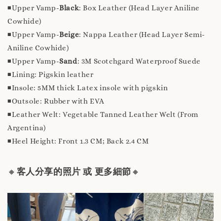
◾️Upper Vamp-
Black
: Box Leather (Head Layer Aniline
Cowhide)
◾️Upper Vamp-
Beige
: Nappa Leather (Head Layer Semi-
Aniline Cowhide)
◾️Upper Vamp-
Sand
: 3M Scotchgard Waterproof Suede
◾️Lining: Pigskin leather
◾️Insole: 5MM thick Latex insole with pigskin
◾️Outsole: Rubber with EVA
◾️Leather Welt: Vegetable Tanned Leather Welt (From
Argentina)
◾️Heel Height: Front 1.3 CM; Back 2.4 CM
🔸
客人分享的照片 或 更多細節
🔸