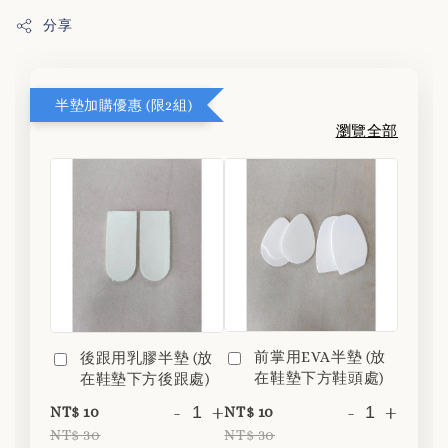
分享
半墊加購優惠 (限2組)
瀏覽全部
前掌用EVA半墊 (放
後跟用乳膠半墊 (放
在鞋墊下方鞋頭處)
在鞋墊下方後跟處)
-
+
-
+
NT$ 10
NT$ 10
NT$ 30
NT$ 30