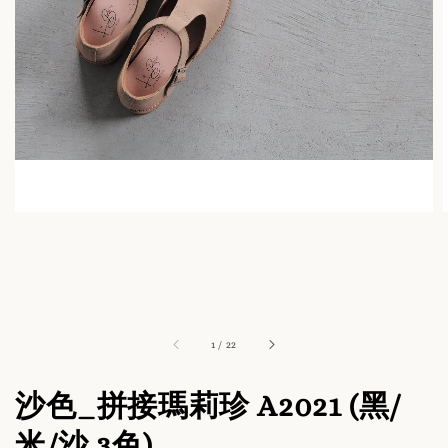
1
/
22
沙色_拼接瑪莉珍 A2021 (黑/
米/沙 3色)