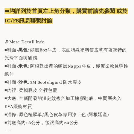
➡️均詳列於首頁左上角分類，購買前請先參閱 或於
IG/FB訊息聯繫討論
🔎More Detail Info
◾️鞋面-
黑色
: 頭層Box牛皮，表面特殊塗料使皮革有著獨特的
光滑平面與觸感
◾️鞋面-
米色
: 阿根廷出產的頭層Nappa牛皮，極度柔軟且彈性
絕佳
◾️鞋面-
沙色
: 3M Scotchgard 防水麂皮
◾️內裡: 柔韌豚皮 全裡包覆
◾️大底: 全新開發的深刻紋複合加工橡膠鞋底，中間層夾入
EVA緩衝材質
◾️沿條: 原色植鞣革/黑色皮革專用漆上色 (阿根廷產)
◾️前底高約1.3公分，後跟高約2.4公分
---