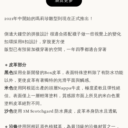
瀏覽更多
2021年中開始的瑪莉珍雛型到現在正式推出！
側邊大鏤空的拼接設計 很適合搭配襪子做一些視覺上的變化
替換用真皮鞋墊 「購買前請務必閱讀商品敘述
扣環採用S扣設計，穿脫更方便
說明」
版型已有預留加襪穿著的空間，一年四季都適合穿著
-
+
NT$ 190
🔸
皮革部分
NT$ 230
黑色
採用全新開發的Box皮革，表面特殊塗料除了有防水功能
以外，更使皮革有著獨特的光滑平面與觸感。
加入購物車
米色
使用阿根廷出產的頭層Nappa牛皮，極度柔軟且彈性絕
佳。表面僅上一層輕薄塗料，質感跟市面上所見的米白色重
塗料皮革絕對不同。
沙色
使用 3M Scotchgard 防水麂皮，皮革本身防水且透氣
🔸
沿條
使用阿根廷原色植鞣革，為最頂級的沿條材質之一，