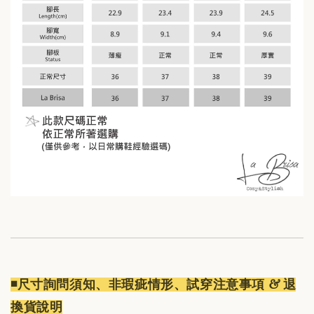
◾️尺寸詢問須知、非瑕疵情形、試穿注意事項 & 退
換貨說明