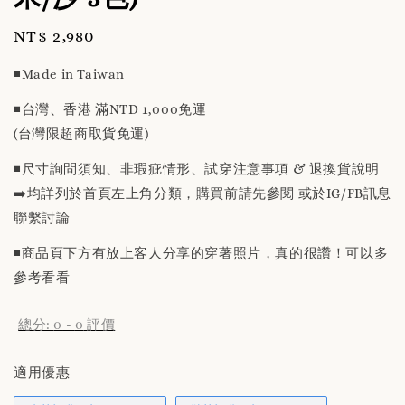
Regular
NT$ 2,980
price
◾️Made in Taiwan
◾️台灣、香港 滿NTD 1,000免運
(台灣限超商取貨免運)
◾️尺寸詢問須知、非瑕疵情形、試穿注意事項 & 退換貨說明
➡️均詳列於首頁左上角分類，購買前請先參閱 或於IG/FB訊息
聯繫討論
◾️商品頁下方有放上客人分享的穿著照片，真的很讚！可以多
參考看看
總分:
0
-
0
評價
適用優惠