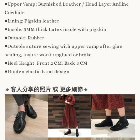
◾️Upper Vamp: Burnished Leather / Head Layer Aniline
Cowhide
◾️Lining: Pigskin leather
◾️Insole: 5MM thick Latex insole with pigskin
◾️Outsole: Rubber
◾️Outsole suture sewing with upper vamp after glue
sealing, insure won't unglued or broke
◾️Heel Height: Front 2 CM; Back 3 CM
◾️Hidden elastic band design
🔸
客人分享的照片 或 更多細節
🔸