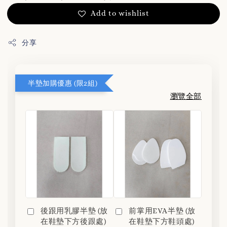
Add to wishlist
分享
半墊加購優惠 (限2組)
瀏覽全部
前掌用EVA半墊 (放
後跟用乳膠半墊 (放
在鞋墊下方鞋頭處)
在鞋墊下方後跟處)