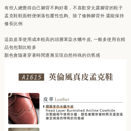
有些人總覺得自己腳背不夠好看，不喜歡穿太露腳背的鞋子
孟克鞋鞋面輕便俐落包覆性也夠、除了修飾腳背外 還能保持
修長比例
這款皮革使用成本較高的頭層苯染水蠟牛皮, 一般多使用在精
品包包類比較多
顏色會隨著穿著時間逐漸呈現自然特殊的仿舊感