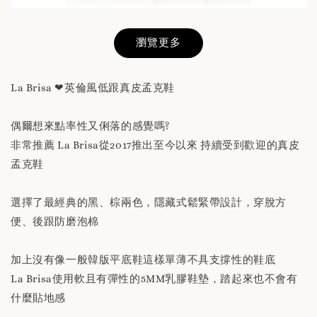
瀏覽更多
La Brisa ❤英倫風低跟真皮孟克鞋
偶爾想來點率性又俐落的感覺嗎?
替換用真皮鞋墊 「購買前請務必閱讀商品敘述
非常推薦 La Brisa從2017推出至今以來 持續受到歡迎的真皮
說明」
孟克鞋
-
+
NT$ 190
選擇了最經典的黑、棕兩色，隱藏式鬆緊帶設計，穿脫方
NT$ 230
便、後跟防磨泡棉
加入購物車
加上沒有像一般韓版平底鞋這樣單薄不具支撐性的鞋底
La Brisa使用軟且有彈性的5MM乳膠鞋墊，踏起來也不會有
什麼貼地感