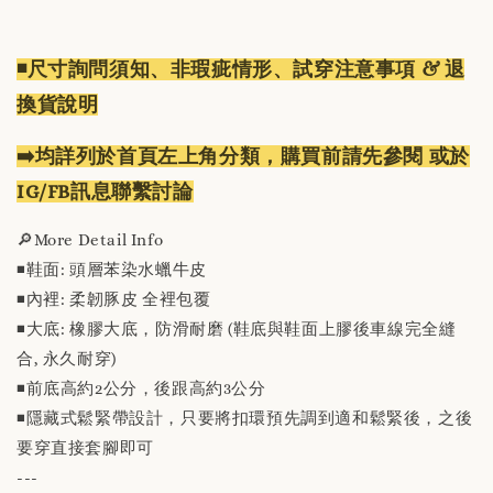
◾️尺寸詢問須知、非瑕疵情形、試穿注意事項 & 退
換貨說明
➡️均詳列於首頁左上角分類，購買前請先參閱 或於
IG/FB訊息聯繫討論
🔎More Detail Info
◾️鞋面: 頭層苯染水蠟牛皮
◾️內裡: 柔韌豚皮 全裡包覆
◾️大底: 橡膠大底，防滑耐磨 (鞋底與鞋面上膠後車線完全縫
合, 永久耐穿)
◾️前底高約2公分，後跟高約3公分
◾️隱藏式鬆緊帶設計，只要將扣環預先調到適和鬆緊後，之後
要穿直接套腳即可
---