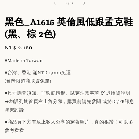
1
/
18
黑色_A1615 英倫風低跟孟克鞋
(黑、棕 2色)
Regular
NT$ 2,180
price
◾️Made in Taiwan
◾️台灣、香港 滿NTD 1,000免運
(台灣限超商取貨免運)
◾️尺寸詢問須知、非瑕疵情形、試穿注意事項 & 退換貨說明
➡️均詳列於首頁左上角分類，購買前請先參閱 或於IG/FB訊息
聯繫討論
◾️商品頁下方有放上客人分享的穿著照片，真的很讚！可以多
參考看看