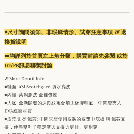
◾️尺寸詢問須知、非瑕疵情形、試穿注意事項 & 退
換貨說明
➡️均詳列於首頁左上角分類，購買前請先參閱 或於
IG/FB訊息聯繫討論
🔎More Detail Info
◾️鞋面: 3M Scotchgard 防水麂皮
◾️內裡: 柔韌豚皮 全裡包覆
◾️大底: 全新開發的深刻紋複合加工橡膠鞋底，中間層夾入
EVA緩衝材質
◾️皮漿版 & 鐵芯: 中間夾層使用皮製的皮漿中底板 與 鐵芯支
撐，使整雙鞋子穩定度與支撐力更佳、更耐穿