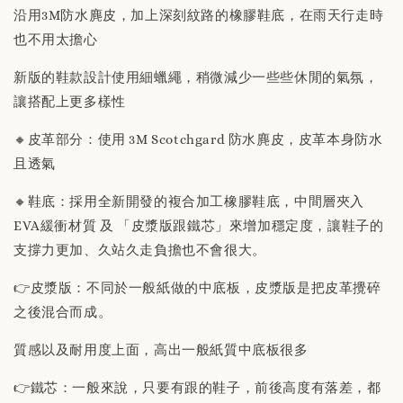
沿用3M防水麂皮，加上深刻紋路的橡膠鞋底，在雨天行走時
-
+
NT$ 190
也不用太擔心
NT$ 230
新版的鞋款設計使用細蠟繩，稍微減少一些些休閒的氣氛，
加入購物車
讓搭配上更多樣性
🔸皮革部分：使用 3M Scotchgard 防水麂皮，皮革本身防水
且透氣
🔸鞋底：採用全新開發的複合加工橡膠鞋底，中間層夾入
EVA緩衝材質 及 「皮漿版跟鐵芯」來增加穩定度，讓鞋子的
支撐力更加、久站久走負擔也不會很大。
👉皮漿版：不同於一般紙做的中底板，皮漿版是把皮革攪碎
之後混合而成。
質感以及耐用度上面，高出一般紙質中底板很多
👉鐵芯：一般來說，只要有跟的鞋子，前後高度有落差，都