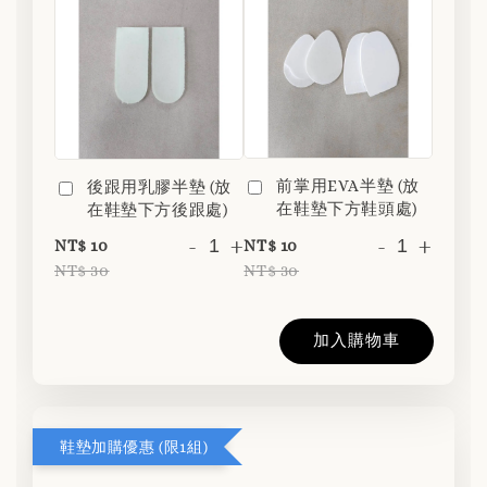
前掌用EVA半墊 (放
後跟用乳膠半墊 (放
在鞋墊下方鞋頭處)
在鞋墊下方後跟處)
-
+
-
+
NT$ 10
NT$ 10
NT$ 30
NT$ 30
加入購物車
鞋墊加購優惠 (限1組)