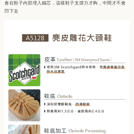
會在鞋子內部埋入鐵芯，這樣鞋子支撐力才夠，中間才不會
凹下去