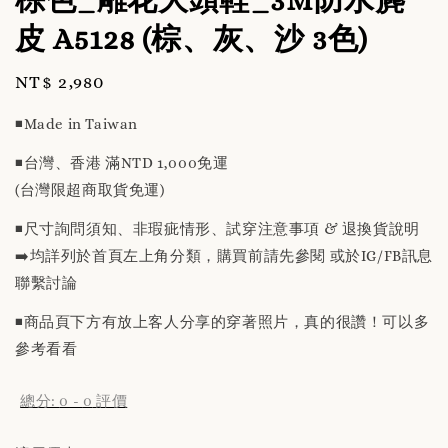
皮 A5128 (棕、灰、沙 3色)
Regular
NT$ 2,980
price
◾️Made in Taiwan
◾️台灣、香港 滿NTD 1,000免運
(台灣限超商取貨免運)
◾️尺寸詢問須知、非瑕疵情形、試穿注意事項 & 退換貨說明
➡️均詳列於首頁左上角分類，購買前請先參閱 或於IG/FB訊息
聯繫討論
◾️商品頁下方有放上客人分享的穿著照片，真的很讚！可以多
參考看看
總分:
0
-
0
評價