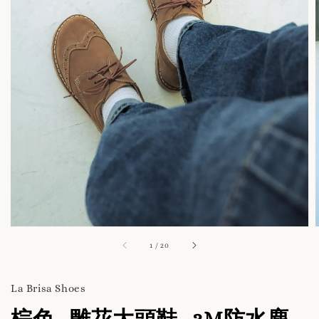
1
/
20
La Brisa Shoes
棕色_雕花大頭鞋_3M防水麂