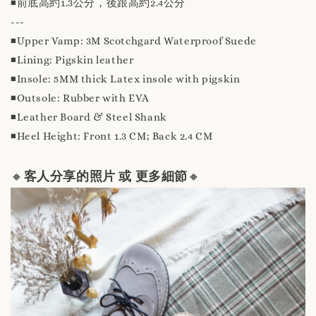
◾️前底高約1.3公分，後跟高約2.4公分
---
◾️Upper Vamp: 3M Scotchgard Waterproof Suede
◾️Lining: Pigskin leather
◾️Insole: 5MM thick Latex insole with pigskin
◾️Outsole: Rubber with EVA
◾️Leather Board & Steel Shank
◾️Heel Height: Front 1.3 CM; Back 2.4 CM
🔸
客人分享的照片 或 更多細節
🔸