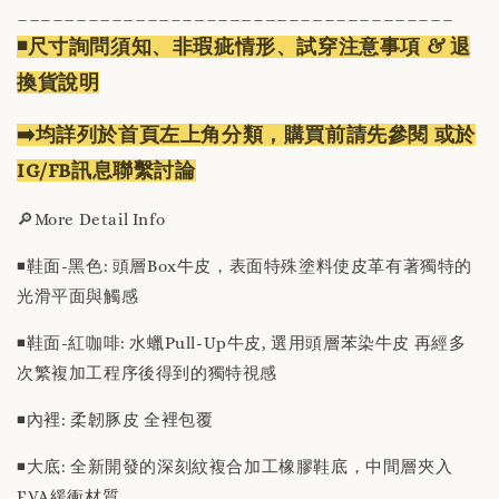
_____________________________________
◾️尺寸詢問須知、非瑕疵情形、試穿注意事項 & 退
換貨說明
➡️均詳列於首頁左上角分類，購買前請先參閱 或於
IG/FB訊息聯繫討論
🔎More Detail Info
◾️鞋面-黑色: 頭層Box牛皮，表面特殊塗料使皮革有著獨特的
光滑平面與觸感
◾️鞋面-紅咖啡: 水蠟Pull-Up牛皮, 選用頭層苯染牛皮 再經多
次繁複加工程序後得到的獨特視感
◾️內裡: 柔韌豚皮 全裡包覆
◾️大底: 全新開發的深刻紋複合加工橡膠鞋底，中間層夾入
EVA緩衝材質