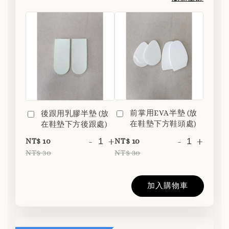
前掌用EVA半墊 (放
後跟用乳膠半墊 (放
在鞋墊下方鞋頭處)
在鞋墊下方後跟處)
-
+
-
+
NT$ 10
NT$ 10
NT$ 30
NT$ 30
加入購物車