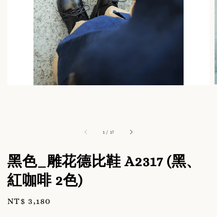
1
/
17
黑色_雕花德比鞋 A2317 (黑、
紅咖啡 2色)
Regular
NT$ 3,180
price