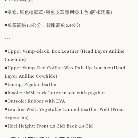
◾️沿條: 原色植鞣革/黑色皮革專用漆上色 (阿根廷產)
◾️前底高約1.3公分，後跟高約2.4公分
---
◾️Upper Vamp-Black: Box Leather (Head Layer Aniline
Cowhide)
◾️Upper Vamp-Red Coffee: Wax Pull-Up Leather (Head
Layer Aniline Cowhide)
◾️Lining: Pigskin leather
◾️Insole: 5MM thick Latex insole with pigskin
◾️Outsole: Rubber with EVA
◾️Leather Welt: Vegetable Tanned Leather Welt (From
Argentina)
◾️Heel Height: Front 1.3 CM; Back 2.4 CM