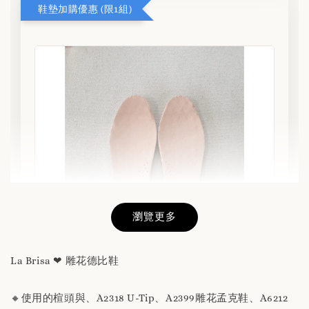
鞋墊加購優惠 (限1組)
瀏覽更多
La Brisa ❤ 雕花德比鞋
🔸使用的楦頭與、A2318 U-Tip、A2399雕花孟克鞋、A6212
替換用真皮鞋墊 「購買前請務必閱讀商品敘述