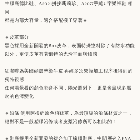
生膠底德比鞋、A2021拼接瑪莉珍、A2077手縫U字樂福鞋 相
說明」
同
都是內部大容量，適合搭配襪子穿著🔸
-
+
NT$ 190
NT$ 230
🔸皮革部分
黑色採用全新開發的Box皮革，表面特殊塗料除了有防水功能
加入購物車
以外，更使皮革有著獨特的光滑平面與觸感
紅咖啡為美國頭層苯染牛皮 再經多次繁複加工程序後得到的
獨特視感
任何場景看的顏色都會不同，陽光照射下，更是會呈現多層
次的色澤變化
🔸沿條 使用阿根廷原色植鞣革，為最頂級的沿條材質之一，
絕對不是一般塑膠沿條或者皮漿沿條所可以相比的！
🔸鞋底採用全新開發的複合加工橡膠鞋底，中間層夾入EVA