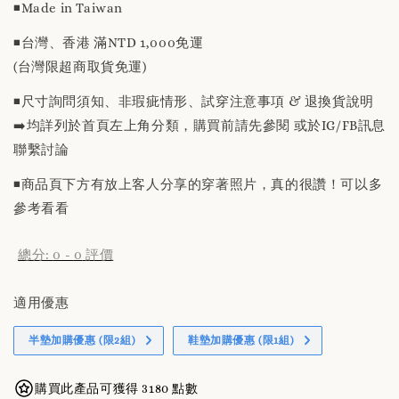
◾️Made in Taiwan
◾️台灣、香港 滿NTD 1,000免運
(台灣限超商取貨免運)
◾️尺寸詢問須知、非瑕疵情形、試穿注意事項 & 退換貨說明
➡️均詳列於首頁左上角分類，購買前請先參閱 或於IG/FB訊息
聯繫討論
◾️商品頁下方有放上客人分享的穿著照片，真的很讚！可以多
參考看看
總分:
0
-
0
評價
適用優惠
半墊加購優惠 (限2組)
鞋墊加購優惠 (限1組)
購買此產品可獲得 3180 點數