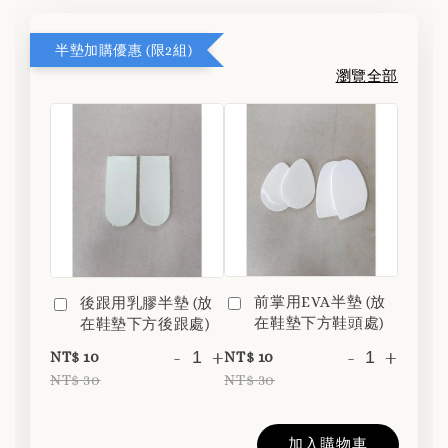
半墊加購優惠 (限2組)
瀏覽全部
前掌用EVA半墊 (放
後跟用乳膠半墊 (放
在鞋墊下方鞋頭處)
在鞋墊下方後跟處)
-
+
-
+
NT$ 10
NT$ 10
NT$ 30
NT$ 30
加入購物車