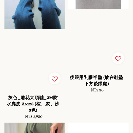
後跟用乳膠半墊 (放在鞋墊
下方後跟處)
NT$ 30
Regular
price
灰色_雕花大頭鞋_3M防
水麂皮 A5128 (棕、灰、沙
3色)
NT$ 2,980
Regular
price