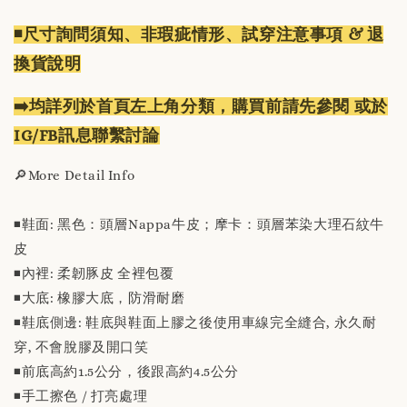
◾️尺寸詢問須知、非瑕疵情形、試穿注意事項 & 退
換貨說明
➡️均詳列於首頁左上角分類，購買前請先參閱 或於
IG/FB訊息聯繫討論
🔎More Detail Info
◾️鞋面: 黑色：頭層Nappa牛皮；摩卡：頭層苯染大理石紋牛
皮
◾️內裡: 柔韌豚皮 全裡包覆
◾️大底: 橡膠大底，防滑耐磨
◾️鞋底側邊: 鞋底與鞋面上膠之後使用車線完全縫合, 永久耐
穿, 不會脫膠及開口笑
◾️前底高約1.5公分，後跟高約4.5公分
◾️手工擦色 / 打亮處理