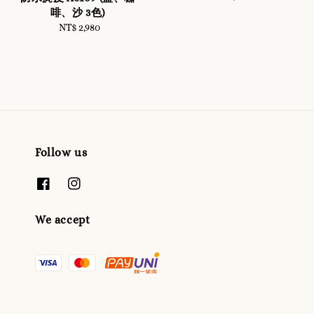
price
啡、沙 3色)
NT$ 2,980
Regular
price
Follow us
We accept