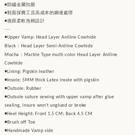
◾️防鏽金屬扣眼
◾️鞋面採費工且高成本的鉚邊處理
◾️後跟柔軟泡棉設計
---
◾️Upper Vamp: Head Layer Aniline Cowhide
：
Black
Head Layer Semi-Aniline Cowhide
：
Mocha
Marble Type multi-color Head Layer Aniline
Cowhide
◾️Lining: Pigskin leather
◾️Insole: 5MM thick Latex insole with pigskin
◾️Outsole: Rubber
◾️Outsole suture sewing with upper vamp after glue
sealing, insure won't unglued or broke
◾️Heel Height: Front 1.5 CM; Back 4.5 CM
◾️Brush off Toe
◾️Handmade Vamp side