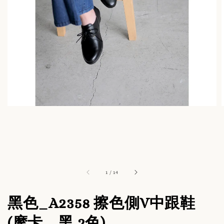
1
/
14
黑色_A2358 擦色側V中跟鞋
(摩卡、黑 2色)