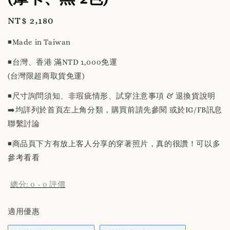
Regular
NT$ 2,180
price
◾️Made in Taiwan
◾️台灣、香港 滿NTD 1,000免運
(台灣限超商取貨免運)
◾️尺寸詢問須知、非瑕疵情形、試穿注意事項 & 退換貨說明
➡️均詳列於首頁左上角分類，購買前請先參閱 或於IG/FB訊息
聯繫討論
◾️商品頁下方有放上客人分享的穿著照片，真的很讚！可以多
參考看看
總分:
0
-
0
評價
適用優惠