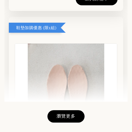
鞋墊加購優惠 (限1組)
瀏覽更多