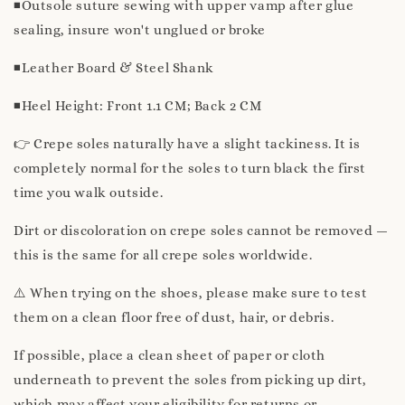
◾️Outsole suture sewing with upper vamp after glue
sealing, insure won't unglued or broke
◾️Leather Board & Steel Shank
◾️Heel Height: Front 1.1 CM; Back 2 CM
👉 Crepe soles naturally have a slight tackiness. It is
completely normal for the soles to turn black the first
time you walk outside.
Dirt or discoloration on crepe soles cannot be removed —
this is the same for all crepe soles worldwide.
⚠️ When trying on the shoes, please make sure to test
them on a clean floor free of dust, hair, or debris.
If possible, place a clean sheet of paper or cloth
underneath to prevent the soles from picking up dirt,
which may affect your eligibility for returns or