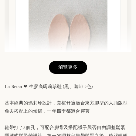
瀏覽更多
La Brisa ❤ 生膠底瑪莉珍鞋 (黑、咖啡 2色)
基本經典的瑪莉珍設計，寬楦舒適適合東方腳型的大頭版型
替換用真皮鞋墊 「購買前請務必閱讀商品敘述
免去搭配上的煩惱，一年四季都適合穿著
說明」
鞋帶打了5個孔，可配合腳背及搭配襪子與否自由調整鬆緊
-
+
NT$ 190
隱藏式鬆緊帶設計，第一次調整完鞋帶鬆緊之後，後跟輕輕