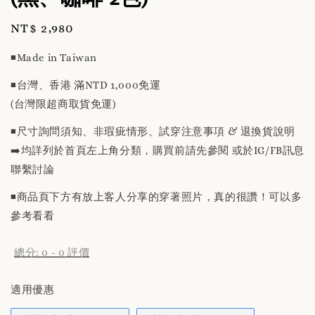
Regular
NT$ 2,980
price
◾️Made in Taiwan
◾️台灣、香港 滿NTD 1,000免運
(台灣限超商取貨免運)
◾️尺寸詢問須知、非瑕疵情形、試穿注意事項 & 退換貨說明
➡️均詳列於首頁左上角分類，購買前請先參閱 或於IG/FB訊息
聯繫討論
◾️商品頁下方有放上客人分享的穿著照片，真的很讚！可以多
參考看看
總分:
0
-
0
評價
適用優惠