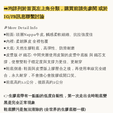
➡️均詳列於首頁左上角分類，購買前請先參閱 或於
IG/FB訊息聯繫討論
🔎More Detail Info
◾️鞋面: 頭層Nappa牛皮, 觸感柔軟細緻、抗拉強度佳
◾️內裡: 柔韌豚皮 全裡包覆
◾️大底: 天然生膠鞋底，高彈性、防滑耐磨
◾️皮漿版 & 鐵芯: 中間夾層使用皮製的皮漿中底板 與 鐵芯支
撐，使整雙鞋子穩定度與支撐力更佳、更耐穿
◾️鞋底側邊: 鞋面與皮漿版上膠壓合之後，再使用車線完全縫
合，永久耐穿，不會擔心會脫膠或開口笑。
◾️前底高約1.1公分，後跟高約2公分
👉
生膠底帶有一點點的低度自黏性，第一次走出去時鞋底變
黑是完全正常現象
鞋底髒污是無法清除的 (全世界的生膠底都一樣)