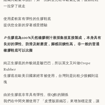
NT$ 230
一拉穿了就走
加入購物車
使用柔軟富有彈性的生膠鞋底
提供您全新的穿著感受體驗
🔎
生膠底為100%天然橡膠樹汁液採集後直接製成 ，本身具有
良好的彈性、防滑及耐磨度，腳感回饋性高， 非一般的普通
橡膠鞋底可以比擬
純正生膠底的外貌就是皺巴巴，所以英文又叫做Crepe
Rubber
生膠底在歐美日國家經常被使用，台灣則是比較少接觸到這
塊
由於生膠底非常具有彈性、很Q軟的關係
我們在中間夾層使用了 「皮漿版跟鐵芯」來增加穩定度，讓