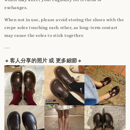
exchanges.
When not in use, please avoid storing the shoes with the
crepe soles touching each other, as long-term contact
may cause the soles to stick together.
---
🔸
客人分享的照片 或 更多細節
🔸