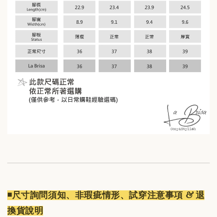
◾️尺寸詢問須知、非瑕疵情形、試穿注意事項 & 退
換貨說明