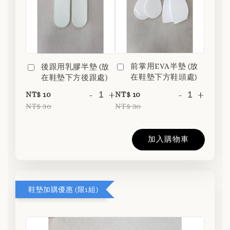
前掌用EVA半墊 (放
後跟用乳膠半墊 (放
在鞋墊下方鞋頭處)
在鞋墊下方後跟處)
-
+
-
+
NT$ 10
NT$ 10
NT$ 30
NT$ 30
加入購物車
鞋墊加購優惠 (限1組)