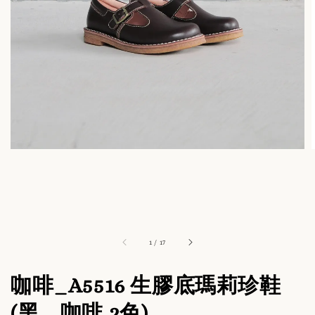
1
/
17
咖啡_A5516 生膠底瑪莉珍鞋
(黑、咖啡 2色)