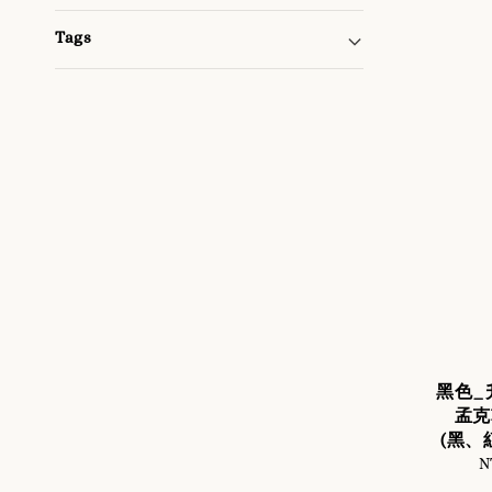
Tags
黑色_
孟克鞋
(黑、
N