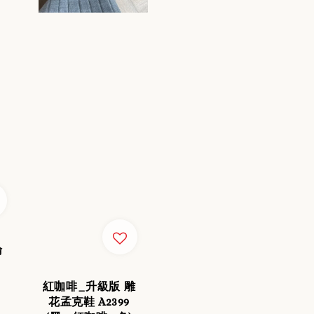
倫
紅咖啡_升級版 雕
花孟克鞋 A2399