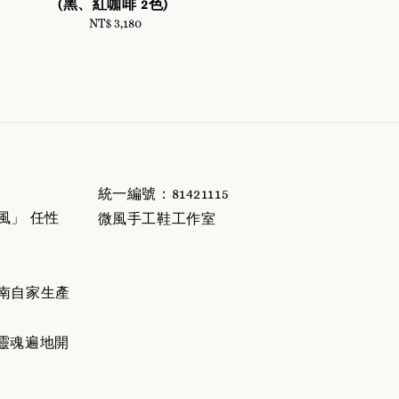
(黑、紅咖啡 2色)
NT$ 3,180
Regular
price
統一編號：81421115
微風」 任性
微風手工鞋工作室
 台南自家生產
靈魂遍地開