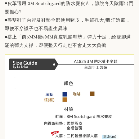
◾️皮革選用 3M Scotchgard的防水麂皮💧，誰說冬天陰雨出門
要擔心?
◾️整雙鞋子內裡及鞋墊全部使用豬皮，毛細孔大/吸汗透氣，
即便不穿襪子也不易產生異味
◾️搭上「前5MM後8MM真皮乳膠鞋墊」彈力十足，給雙腳滿
滿的彈力支撐，即便整天行走也不會走太大負擔