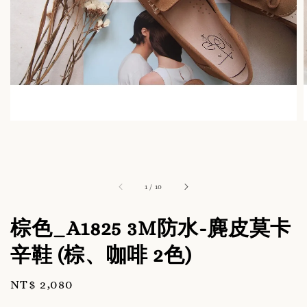
1
/
10
棕色_A1825 3M防水-麂皮莫卡
辛鞋 (棕、咖啡 2色)
Regular
NT$ 2,080
price