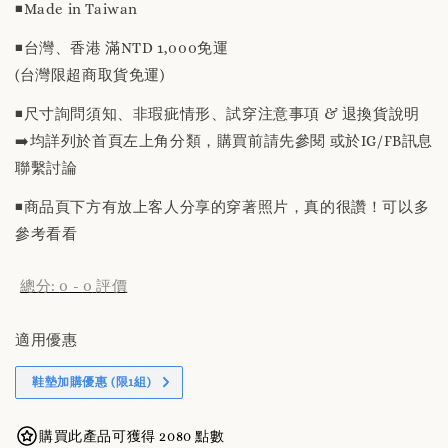
◾️Made in Taiwan
◾️台灣、香港 滿NTD 1,000免運
(台灣限超商取貨免運)
◾️尺寸詢問須知、非瑕疵情形、試穿注意事項 & 退換貨說明
➡️均詳列於首頁左上角分類，購買前請先參閱 或於IG/FB訊息
聯繫討論
◾️商品頁下方有放上客人分享的穿著照片，真的很讚！可以多
參考看看
總分:
0
-
0
評價
適用優惠
鞋墊加購優惠 (限1組)
購買此產品可獲得 2080 點數