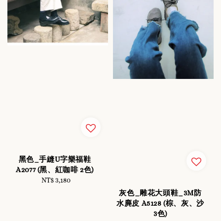
黑色_手縫U字樂福鞋
A2077 (黑、紅咖啡 2色)
NT$ 3,180
Regular
price
灰色_雕花大頭鞋_3M防
水麂皮 A5128 (棕、灰、沙
3色)