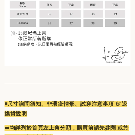
◾️尺寸詢問須知、非瑕疵情形、試穿注意事項 & 退
換貨說明
➡️均詳列於首頁左上角分類，購買前請先參閱 或於