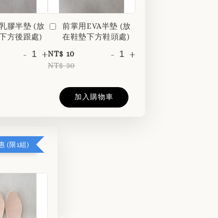
乳膠半墊 (放
前掌用EVA半墊 (放
下方後跟處)
在鞋墊下方鞋頭處)
-
+
-
+
NT$ 10
NT$ 30
加入購物車
 (限1組)