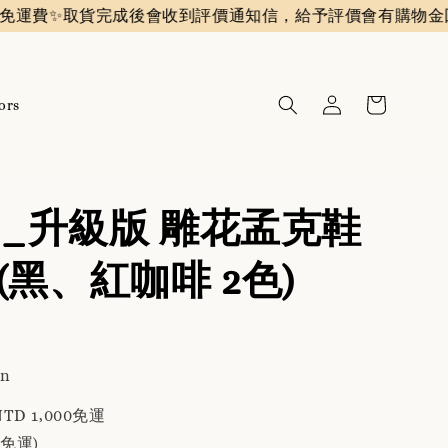
取貨完成後會收到評價通知信，給予評價會有購物金回饋哦
台
ors
_升級版 雕花孟克鞋
9 (黑、紅咖啡 2色)
an
TD 1,000免運
免運)