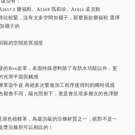
，版型有：
 & A1617-2 樂福鞋、A1168 瑪莉珍、A1615 孟克鞋
得比較緊，沒有太多空間加襪子，那麼新款樂福鞋 選擇
以加襪子的
明顯的空間差異感受
發的Box皮革，表面特殊塗料除了有防水功能以外，更
的光滑平面與觸感
層苯染牛皮 再經多次繁複加工程序後得到的獨特視感
色都會不同，陽光照射下，更是會呈現多層次的色澤變
廷原色植鞣革，為最頂級的沿條材質之一，絕對不是一
皮漿沿條所可以相比的！