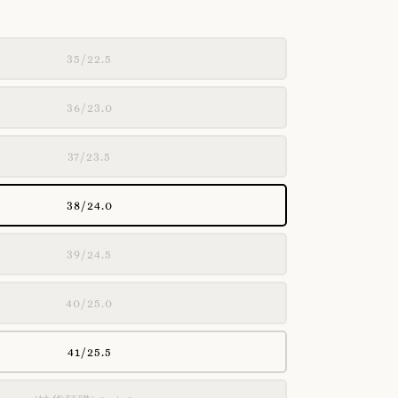
35/22.5
36/23.0
37/23.5
38/24.0
39/24.5
40/25.0
41/25.5