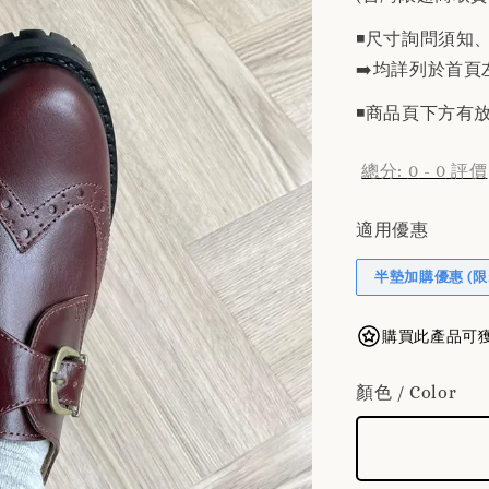
◾️尺寸詢問須知
➡️均詳列於首頁
◾️商品頁下方
總分:
0
-
0
評價
適用優惠
半墊加購優惠 (限
購買此產品可獲得
顏色 / Color