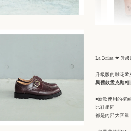
替換用
「購買
商品敘
La Brisa ❤
NT$ 190
NT$ 230
升級版的雕花孟
與舊款孟克鞋相
加
◾️新款使用的楦頭與
比鞋相同
都是內部大容量