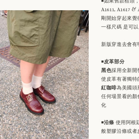
◾️如果舊款楦頭
A1611, A1617
剛開始穿起來覺
一樣尺碼 是可
新版穿進去會有
◾️
皮革部分
黑色
採用全新開
使皮革有著獨特
紅咖啡
為美國頭
任何場景看的顏
化
◾️
沿條
使用阿根
般塑膠沿條或者