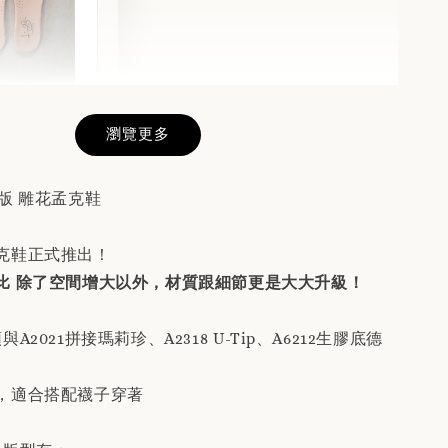
真皮鞋墊
前請務必閱讀
瀏覽更多
述說明」
 升級版 雕花孟克鞋
-
+
克鞋正式推出！
比 除了空間增大以外，材質跟細節更是大大升級！
入購物車
A2021拼接瑪莉珍、A2318 U-Tip、A6212生膠底德
，適合搭配襪子穿著