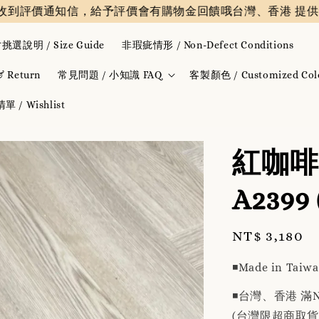
通知信，給予評價會有購物金回饋哦
台灣、香港 提供免運費✨️
挑選說明 / Size Guide
非瑕疵情形 / Non-Defect Conditions
Return
常見問題 / 小知識 FAQ
客製顏色 / Customized Col
 / Wishlist
紅咖啡
A239
Regular
NT$ 3,180
price
◾️Made in Taiw
◾️台灣、香港 滿N
(台灣限超商取貨