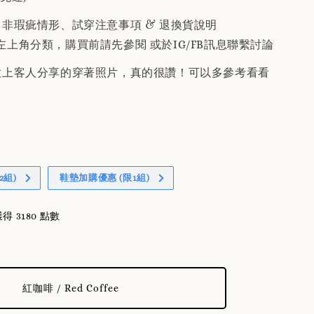
、非瑕疵情形、試穿注意事項 & 退換貨說明
左上角分類，購買前請先參閱 或於IG/FB訊息聯繫討論
有放上客人分享的穿著照片，真的很讚！可以多參考看看
2組)
鞋墊加購優惠 (限1組)
 3180 點數
紅咖啡 / Red Coffee