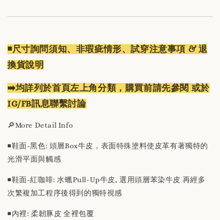
◾️尺寸詢問須知、非瑕疵情形、試穿注意事項 & 退
換貨說明
➡️均詳列於首頁左上角分類，購買前請先參閱 或於
IG/FB訊息聯繫討論
🔎More Detail Info
◾️鞋面-黑色: 頭層Box牛皮，表面特殊塗料使皮革有著獨特的
光滑平面與觸感
◾️鞋面-紅咖啡: 水蠟Pull-Up牛皮, 選用頭層苯染牛皮 再經多
次繁複加工程序後得到的獨特視感
◾️內裡: 柔韌豚皮 全裡包覆