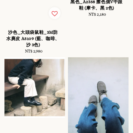
黑色_A2358 擦色側V中跟
鞋 (摩卡、黑 2色)
NT$ 2,180
Regular
price
沙色_大頭袋鼠鞋_3M防
水麂皮 A5109 (藍、咖啡、
沙 3色)
NT$ 2,980
Regular
price