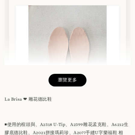
瀏覽更多
La Brisa ❤ 雕花德比鞋
替換用真皮鞋墊 「購買前請務必閱讀商品敘述
說明」
◾️使用的楦頭與、A2318 U-Tip、A2399雕花孟克鞋、A6212生
膠底德比鞋、A2021拼接瑪莉珍、A2077手縫U字樂福鞋 相