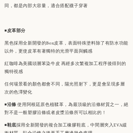
同，都是內部大容量，適合搭配襪子穿著
-
+
NT$ 190
NT$ 230
◾️
皮革部分
加入購物車
黑色採用全新開發的Box皮革，表面特殊塗料除了有防水功能
以外，更使皮革有著獨特的光滑平面與觸感
紅咖啡為美國頭層苯染牛皮 再經多次繁複加工程序後得到的
獨特視感
任何場景看的顏色都會不同，陽光照射下，更是會呈現多層
次的色澤變化
◾️
沿條
使用阿根廷原色植鞣革，為最頂級的沿條材質之一，絕
對不是一般塑膠沿條或者皮漿沿條所可以相比的！
◾️
鞋底
採用全新開發的複合加工橡膠鞋底，中間層夾入EVA緩
衝材質，貼合沿條之後再手工磨邊拋色處理