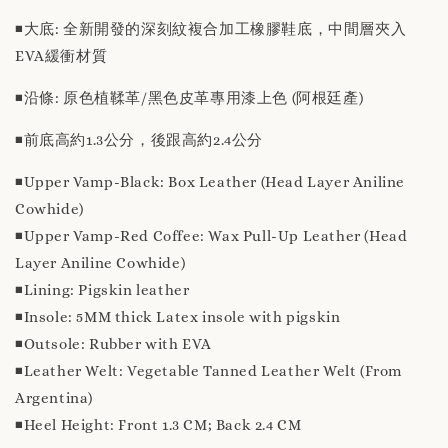
◾️大底: 全新開發的深刻紋複合加工橡膠鞋底，中間層夾入
EVA緩衝材質
◾️沿條: 原色植鞣革/黑色皮革專用漆上色 (阿根廷產)
◾️前底高約1.3公分，後跟高約2.4公分
◾️Upper Vamp-Black: Box Leather (Head Layer Aniline
Cowhide)
◾️Upper Vamp-Red Coffee: Wax Pull-Up Leather (Head
Layer Aniline Cowhide)
◾️Lining: Pigskin leather
◾️Insole: 5MM thick Latex insole with pigskin
◾️Outsole: Rubber with EVA
◾️Leather Welt: Vegetable Tanned Leather Welt (From
Argentina)
◾️Heel Height: Front 1.3 CM; Back 2.4 CM