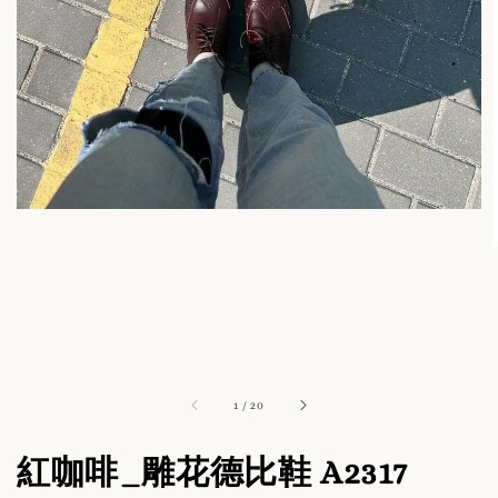
1
/
20
紅咖啡_雕花德比鞋 A2317