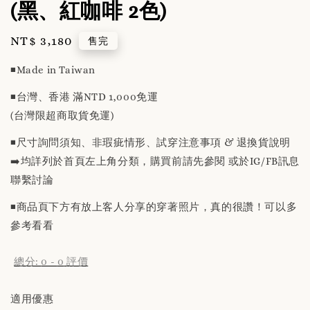
(黑、紅咖啡 2色)
Regular
NT$ 3,180
售完
price
◾️Made in Taiwan
◾️台灣、香港 滿NTD 1,000免運
(台灣限超商取貨免運)
◾️尺寸詢問須知、非瑕疵情形、試穿注意事項 & 退換貨說明
➡️均詳列於首頁左上角分類，購買前請先參閱 或於IG/FB訊息
聯繫討論
◾️商品頁下方有放上客人分享的穿著照片，真的很讚！可以多
參考看看
總分:
0
-
0
評價
適用優惠