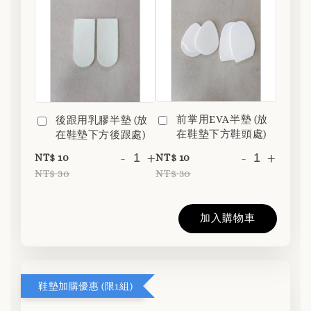
前掌用EVA半墊 (放
後跟用乳膠半墊 (放
在鞋墊下方鞋頭處)
在鞋墊下方後跟處)
-
+
-
+
NT$ 10
NT$ 10
NT$ 30
NT$ 30
加入購物車
鞋墊加購優惠 (限1組)