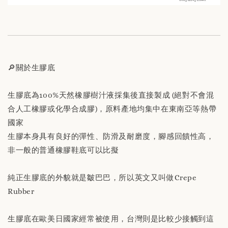
🔎關於生膠底
生膠底為100%天然橡膠樹汁液採集後直接製成 (絕對不會混
合人工橡膠或化學合成膠)，原料產地均集中在東南亞等熱帶
國家
生膠本身具有良好的彈性、防滑及耐磨度，腳感回饋性高，
非一般的普通橡膠鞋底可以比擬
純正生膠底的外貌就是皺巴巴，所以英文又叫做Crepe
Rubber
生膠底在歐美日國家經常被使用，台灣則是比較少接觸到這