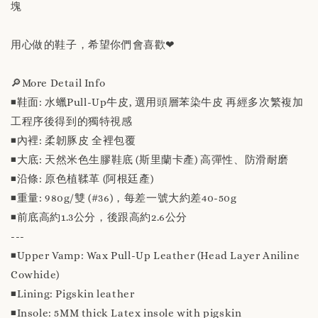
塊
用心做的鞋子，希望你們會喜歡❤
🔎More Detail Info
◾️鞋面: 水蠟Pull-Up牛皮, 選用頭層苯染牛皮 再經多次繁複加
工程序後得到的獨特視感
◾️內裡: 柔韌豚皮 全裡包覆
◾️大底: 天然米色生膠鞋底 (斯里蘭卡產) 高彈性、防滑耐磨
◾️沿條: 原色植鞣革 (阿根廷產)
◾️重量: 980g/雙 (#36)，每差一號大約差40-50g
◾️前底高約1.3公分，後跟高約2.6公分
---
◾️Upper Vamp: Wax Pull-Up Leather (Head Layer Aniline
Cowhide)
◾️Lining: Pigskin leather
◾️Insole: 5MM thick Latex insole with pigskin