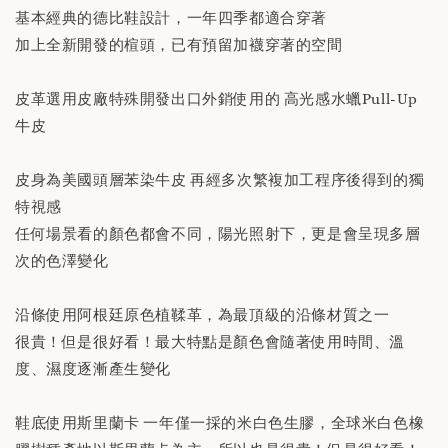
基本經典的德比鞋設計，一年四季都適合穿著
加上全新開發的楦頭，已有預留加襪穿著的空間
替換用真皮鞋墊 「購買前請務必閱讀商品敘述
說明」
皮革選用皮廠特殊開發出口外銷使用的 高光感水蠟Pull-Up
牛皮
-
+
NT$ 190
NT$ 230
皮身為美國頭層苯染牛皮 再經多次繁複加工程序後得到的獨
特視感
加入購物車
任何場景看的顏色都會不同，陽光照射下，更是會呈現多層
次的色澤變化
沿條使用阿根廷原色植鞣革，為最頂級的沿條材質之一
很貴！但是很好看！最大特點是顏色會隨著使用時間、溫
度、濕度逐漸產生變化
鞋底使用斯里蘭卡 一年僅一採的米白色生膠，全球米白色橡