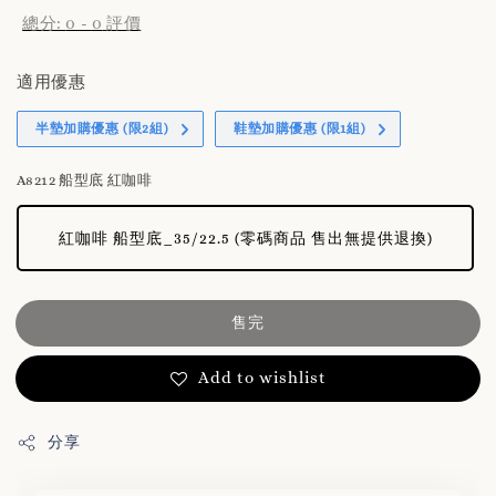
總分:
0
-
0
評價
適用優惠
半墊加購優惠 (限2組)
鞋墊加購優惠 (限1組)
A8212 船型底 紅咖啡
紅咖啡 船型底_35/22.5 (零碼商品 售出無提供退換)
售完
Add to wishlist
分享