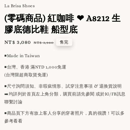
La Brisa Shoes
(零碼商品) 紅咖啡 ❤ A8212 生
膠底德比鞋 船型底
Sale
NT$ 3,080
Regular
售完
NT$ 3,980
price
price
◾️Made in Taiwan
◾️台灣、香港 滿NTD 1,000免運
(台灣限超商取貨免運)
◾️尺寸詢問須知、非瑕疵情形、試穿注意事項 & 退換貨說明
➡️均詳列於首頁左上角分類，購買前請先參閱 或於IG/FB訊息
聯繫討論
◾️商品頁下方有放上客人分享的穿著照片，真的很讚！可以多
參考看看