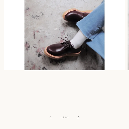
1
/
20