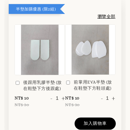
半墊加購優惠 (限2組)
瀏覽全部
前掌用EVA半墊 (放
後跟用乳膠半墊 (放
在鞋墊下方鞋頭處)
在鞋墊下方後跟處)
-
+
-
+
NT$ 10
NT$ 10
NT$ 30
NT$ 30
加入購物車