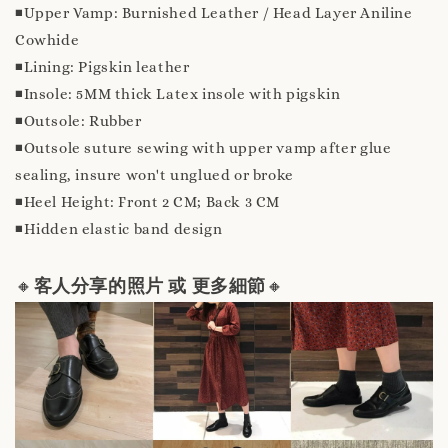
◾️Upper Vamp: Burnished Leather / Head Layer Aniline
Cowhide
◾️Lining: Pigskin leather
◾️Insole: 5MM thick Latex insole with pigskin
◾️Outsole: Rubber
◾️Outsole suture sewing with upper vamp after glue
sealing, insure won't unglued or broke
◾️Heel Height: Front 2 CM; Back 3 CM
◾️Hidden elastic band design
🔸
客人分享的照片 或 更多細節
🔸