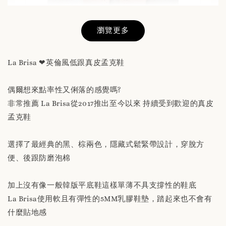
瀏覽更多
La Brisa ❤英倫風低跟真皮孟克鞋
偶爾想來點率性又俐落的感覺嗎?
替換用真皮鞋墊 「購買前請務必閱讀商品敘述
非常推薦 La Brisa從2017推出至今以來 持續受到歡迎的真皮
說明」
孟克鞋
-
+
NT$ 190
選擇了最經典的黑、棕兩色，隱藏式鬆緊帶設計，穿脫方
NT$ 230
便、後跟防磨泡棉
加入購物車
加上沒有像一般韓版平底鞋這樣單薄不具支撐性的鞋底
La Brisa使用軟且有彈性的5MM乳膠鞋墊，踏起來也不會有
什麼貼地感