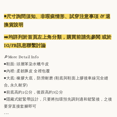
◾️尺寸詢問須知、非瑕疵情形、試穿注意事項 & 退
換貨說明
➡️均詳列於首頁左上角分類，購買前請先參閱 或於
IG/FB訊息聯繫討論
🔎More Detail Info
◾️鞋面: 頭層苯染水蠟牛皮
◾️內裡: 柔韌豚皮 全裡包覆
◾️大底: 橡膠大底，防滑耐磨 (鞋底與鞋面上膠後車線完全縫
合, 永久耐穿)
◾️前底高約2公分，後跟高約3公分
◾️隱藏式鬆緊帶設計，只要將扣環預先調到適和鬆緊後，之後
要穿直接套腳即可
---