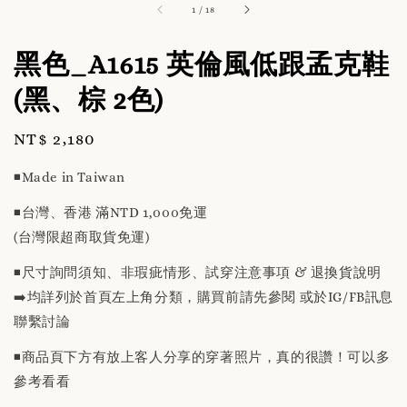
1
/
18
黑色_A1615 英倫風低跟孟克鞋
(黑、棕 2色)
Regular
NT$ 2,180
price
◾️Made in Taiwan
◾️台灣、香港 滿NTD 1,000免運
(台灣限超商取貨免運)
◾️尺寸詢問須知、非瑕疵情形、試穿注意事項 & 退換貨說明
➡️均詳列於首頁左上角分類，購買前請先參閱 或於IG/FB訊息
聯繫討論
◾️商品頁下方有放上客人分享的穿著照片，真的很讚！可以多
參考看看