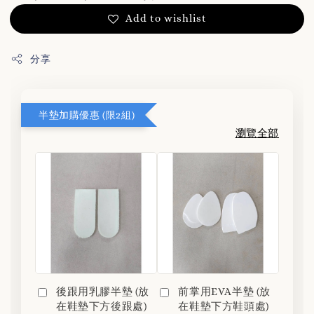
Add to wishlist
分享
半墊加購優惠 (限2組)
瀏覽全部
前掌用EVA半墊 (放
後跟用乳膠半墊 (放
在鞋墊下方鞋頭處)
在鞋墊下方後跟處)