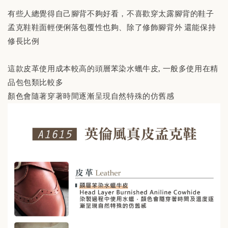
有些人總覺得自己腳背不夠好看，不喜歡穿太露腳背的鞋子
孟克鞋鞋面輕便俐落包覆性也夠、除了修飾腳背外 還能保持
修長比例
這款皮革使用成本較高的頭層苯染水蠟牛皮, 一般多使用在精
品包包類比較多
顏色會隨著穿著時間逐漸呈現自然特殊的仿舊感