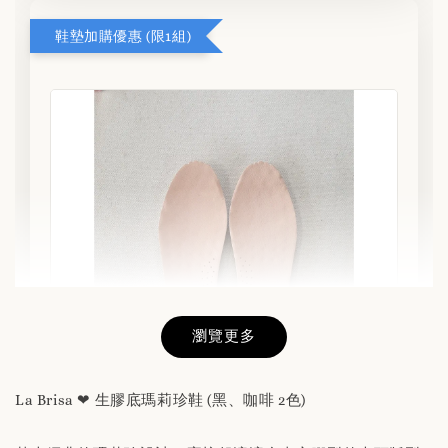
鞋墊加購優惠 (限1組)
瀏覽更多
La Brisa ❤ 生膠底瑪莉珍鞋 (黑、咖啡 2色)