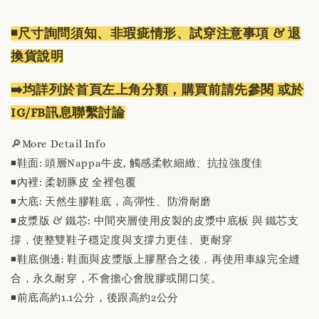
◾️尺寸詢問須知、非瑕疵情形、試穿注意事項 & 退
換貨說明
➡️均詳列於首頁左上角分類，購買前請先參閱 或於
IG/FB訊息聯繫討論
🔎More Detail Info
◾️鞋面: 頭層Nappa牛皮, 觸感柔軟細緻、抗拉強度佳
◾️內裡: 柔韌豚皮 全裡包覆
◾️大底: 天然生膠鞋底，高彈性、防滑耐磨
◾️皮漿版 & 鐵芯: 中間夾層使用皮製的皮漿中底板 與 鐵芯支
撐，使整雙鞋子穩定度與支撐力更佳、更耐穿
◾️鞋底側邊: 鞋面與皮漿版上膠壓合之後，再使用車線完全縫
合，永久耐穿，不會擔心會脫膠或開口笑。
◾️前底高約1.1公分，後跟高約2公分