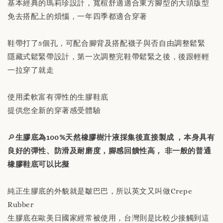
基本經典的瑪莉珍設計，寬楦舒適適合東方腳型的大頭版型
替換用真皮鞋墊 「購買前請務必閱讀商品敘述
免去搭配上的煩惱，一年四季都適合穿著
說明」
鞋帶打了5個孔，可配合腳背及搭配襪子與否自由調整鬆緊
-
+
NT$ 190
隱藏式鬆緊帶設計，第一次調整完鞋帶鬆緊之後，後跟輕輕
NT$ 230
一拉穿了就走
加入購物車
使用柔軟富有彈性的生膠鞋底
提供您全新的穿著感受體驗
🔎
生膠底為100%天然橡膠樹汁液採集後直接製成 ，本身具有
良好的彈性、防滑及耐磨度，腳感回饋性高， 非一般的普通
橡膠鞋底可以比擬
純正生膠底的外貌就是皺巴巴，所以英文又叫做Crepe
Rubber
生膠底在歐美日國家經常被使用，台灣則是比較少接觸到這