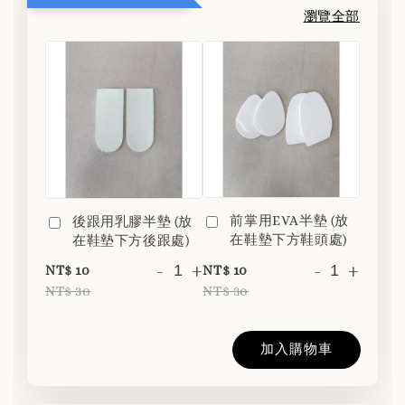
瀏覽全部
前掌用EVA半墊 (放
後跟用乳膠半墊 (放
在鞋墊下方鞋頭處)
在鞋墊下方後跟處)
-
+
-
+
NT$ 10
NT$ 10
NT$ 30
NT$ 30
加入購物車