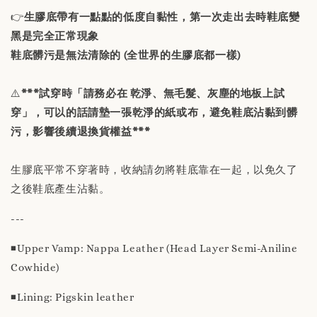
👉
生膠底帶有一點點的低度自黏性，第一次走出去時鞋底變
黑是完全正常現象
鞋底髒污是無法清除的 (全世界的生膠底都一樣)
⚠️
***試穿時「請務必在 乾淨、無毛髮、灰塵的地板上試
穿」，可以的話請墊一張乾淨的紙或布，避免鞋底沾黏到髒
污，影響後續退換貨權益***
生膠底平常不穿著時，收納請勿將鞋底靠在一起，以免久了
之後鞋底產生沾黏。
---
◾️Upper Vamp: Nappa Leather (Head Layer Semi-Aniline
Cowhide)
◾️Lining: Pigskin leather