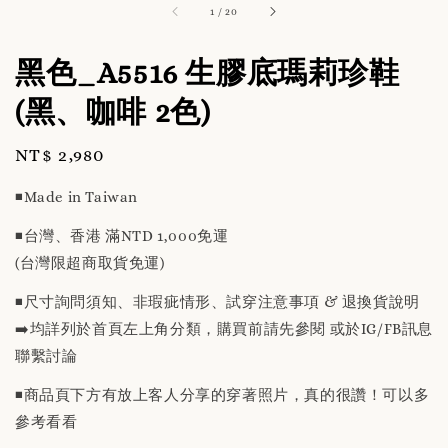
1
/
20
黑色_A5516 生膠底瑪莉珍鞋
(黑、咖啡 2色)
Regular
NT$ 2,980
price
◾️Made in Taiwan
◾️台灣、香港 滿NTD 1,000免運
(台灣限超商取貨免運)
◾️尺寸詢問須知、非瑕疵情形、試穿注意事項 & 退換貨說明
➡️均詳列於首頁左上角分類，購買前請先參閱 或於IG/FB訊息
聯繫討論
◾️商品頁下方有放上客人分享的穿著照片，真的很讚！可以多
參考看看