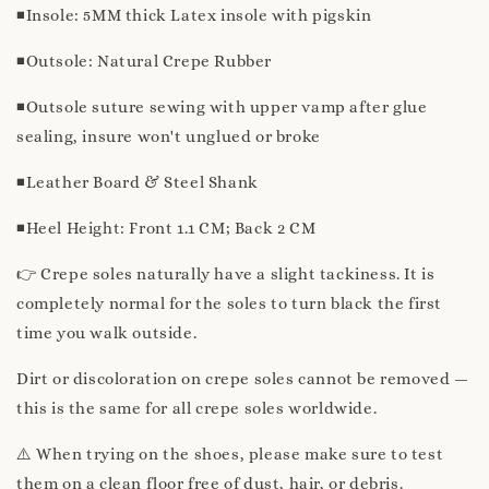
◾️Insole: 5MM thick Latex insole with pigskin
◾️Outsole: Natural Crepe Rubber
◾️Outsole suture sewing with upper vamp after glue
sealing, insure won't unglued or broke
◾️Leather Board & Steel Shank
◾️Heel Height: Front 1.1 CM; Back 2 CM
👉 Crepe soles naturally have a slight tackiness. It is
completely normal for the soles to turn black the first
time you walk outside.
Dirt or discoloration on crepe soles cannot be removed —
this is the same for all crepe soles worldwide.
⚠️ When trying on the shoes, please make sure to test
them on a clean floor free of dust, hair, or debris.