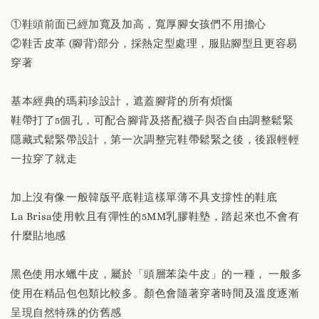
①鞋頭前面已經加寬及加高，寬厚腳女孩們不用擔心
②鞋舌皮革 (腳背)部分，採熱定型處理，服貼腳型且更容易
穿著
基本經典的瑪莉珍設計，遮蓋腳背的所有煩惱
鞋帶打了5個孔，可配合腳背及搭配襪子與否自由調整鬆緊
隱藏式鬆緊帶設計，第一次調整完鞋帶鬆緊之後，後跟輕輕
一拉穿了就走
加上沒有像一般韓版平底鞋這樣單薄不具支撐性的鞋底
La Brisa使用軟且有彈性的5MM乳膠鞋墊，踏起來也不會有
什麼貼地感
黑色使用水蠟牛皮，屬於「頭層苯染牛皮」的一種， 一般多
使用在精品包包類比較多。顏色會隨著穿著時間及溫度逐漸
呈現自然特殊的仿舊感