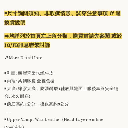
◾️尺寸詢問須知、非瑕疵情形、試穿注意事項 & 退
換貨說明
➡️均詳列於首頁左上角分類，購買前請先參閱 或於
IG/FB訊息聯繫討論
🔎More Detail Info
◾️鞋面: 頭層苯染水蠟牛皮
◾️內裡: 柔韌豚皮 全裡包覆
◾️大底: 橡膠大底，防滑耐磨 (鞋底與鞋面上膠後車線完全縫
合, 永久耐穿)
◾️前底高約2公分，後跟高約3公分
---
◾️Upper Vamp: Wax Leather (Head Layer Aniline
Cowhide)