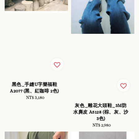
黑色_手縫U字樂福鞋
A2077 (黑、紅咖啡 2色)
NT$ 3,180
Regular
price
灰色_雕花大頭鞋_3M防
水麂皮 A5128 (棕、灰、沙
3色)
NT$ 2,980
Regular
price