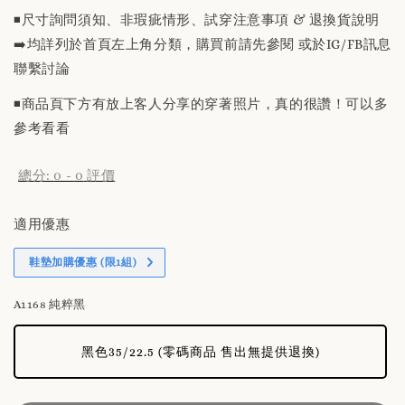
◾️尺寸詢問須知、非瑕疵情形、試穿注意事項 & 退換貨說明
➡️均詳列於首頁左上角分類，購買前請先參閱 或於IG/FB訊息
聯繫討論
◾️商品頁下方有放上客人分享的穿著照片，真的很讚！可以多
參考看看
總分:
0
-
0
評價
適用優惠
鞋墊加購優惠 (限1組)
A1168 純粹黑
黑色35/22.5 (零碼商品 售出無提供退換)