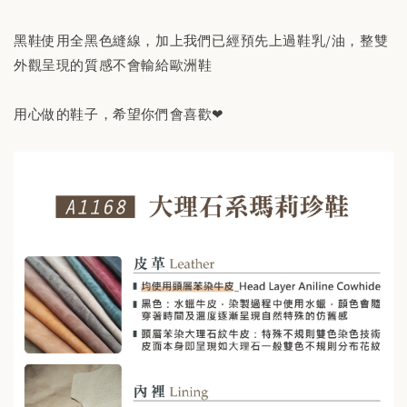
黑鞋使用全黑色縫線，加上我們已經預先上過鞋乳/油，整雙
外觀呈現的質感不會輸給歐洲鞋
用心做的鞋子，希望你們會喜歡❤