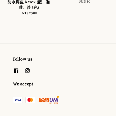
NT$ 30
Regular
防水麂皮 A5109 (藍、咖
price
啡、沙 3色)
NT$ 2,980
Regular
price
Follow us
We accept