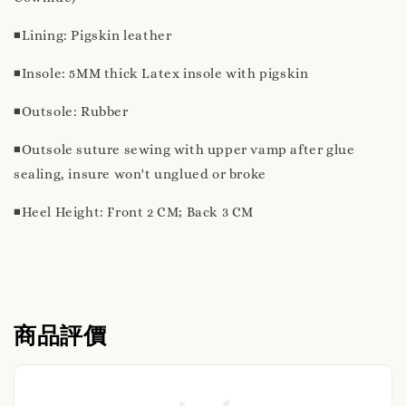
◾️Lining: Pigskin leather
◾️Insole: 5MM thick Latex insole with pigskin
◾️Outsole: Rubber
◾️Outsole suture sewing with upper vamp after glue
sealing, insure won't unglued or broke
◾️Heel Height: Front 2 CM; Back 3 CM
商品評價