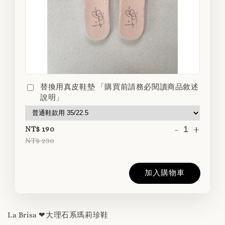
替換用真皮鞋墊 「購買前請務必閱讀商品敘述
說明」
-
+
NT$ 190
NT$ 230
加入購物車
La Brisa ❤大理石系瑪莉珍鞋