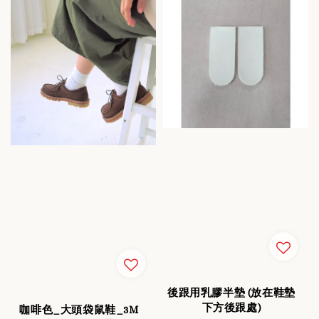
後跟用乳膠半墊 (放在鞋墊
下方後跟處)
咖啡色_大頭袋鼠鞋_3M