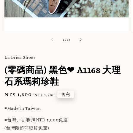
1
/
14
La Brisa Shoes
(零碼商品) 黑色❤ A1168 大理
石系瑪莉珍鞋
Sale
NT$ 1,500
Regular
售完
NT$ 1,980
price
price
◾️Made in Taiwan
◾️台灣、香港 滿NTD 1,000免運
(台灣限超商取貨免運)