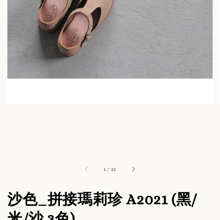
1
/
22
沙色_拼接瑪莉珍 A2021 (黑/
米/沙 3色)