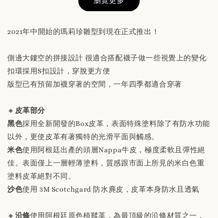
瀏覽更多
2021年中開始的瑪莉珍雛型到現在正式推出！
側邊大鏤空的拼接設計 很適合搭配襪子做一些視覺上的變化
替換用真皮鞋墊 「購買前請務必閱讀商品敘述
扣環採用S扣設計，穿脫更方便
說明」
版型已有預留加襪穿著的空間，一年四季都適合穿著
-
+
NT$ 190
🔸
皮革部分
NT$ 230
黑色
採用全新開發的Box皮革，表面特殊塗料除了有防水功能
以外，更使皮革有著獨特的光滑平面與觸感。
加入購物車
米色
使用阿根廷出產的頭層Nappa牛皮，極度柔軟且彈性絕
佳。表面僅上一層輕薄塗料，質感跟市面上所見的米白色重
塗料皮革絕對不同。
沙色
使用 3M Scotchgard 防水麂皮，皮革本身防水且透氣
🔸
沿條
使用阿根廷原色植鞣革，為最頂級的沿條材質之一，