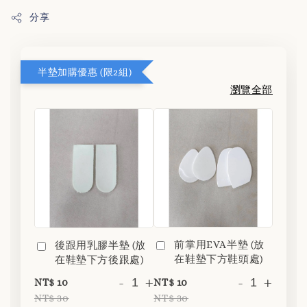
分享
半墊加購優惠 (限2組)
瀏覽全部
前掌用EVA半墊 (放
後跟用乳膠半墊 (放
在鞋墊下方鞋頭處)
在鞋墊下方後跟處)
-
+
-
+
NT$ 10
NT$ 10
NT$ 30
NT$ 30