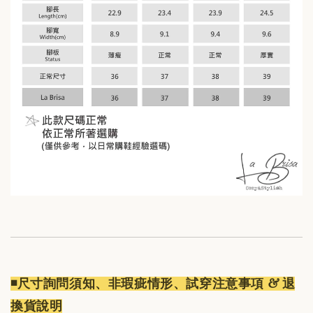
◾️尺寸詢問須知、非瑕疵情形、試穿注意事項 & 退
換貨說明