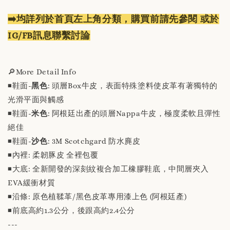
➡️均詳列於首頁左上角分類，購買前請先參閱 或於
IG/FB訊息聯繫討論
🔎More Detail Info
◾️鞋面-
黑色
: 頭層Box牛皮，表面特殊塗料使皮革有著獨特的
光滑平面與觸感
◾️鞋面-
米色
: 阿根廷出產的頭層Nappa牛皮，極度柔軟且彈性
絕佳
◾️鞋面-
沙色
: 3M Scotchgard 防水麂皮
◾️內裡: 柔韌豚皮 全裡包覆
◾️大底: 全新開發的深刻紋複合加工橡膠鞋底，中間層夾入
EVA緩衝材質
◾️沿條: 原色植鞣革/黑色皮革專用漆上色 (阿根廷產)
◾️前底高約1.3公分，後跟高約2.4公分
---