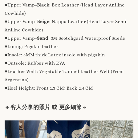
◾️Upper Vamp-
Black
: Box Leather (Head Layer Aniline
Cowhide)
◾️Upper Vamp-
Beige
: Nappa Leather (Head Layer Semi-
Aniline Cowhide)
◾️Upper Vamp-
Sand
: 3M Scotchgard Waterproof Suede
◾️Lining: Pigskin leather
◾️Insole: 5MM thick Latex insole with pigskin
◾️Outsole: Rubber with EVA
◾️Leather Welt: Vegetable Tanned Leather Welt (From
Argentina)
◾️Heel Height: Front 1.3 CM; Back 2.4 CM
🔸
客人分享的照片 或 更多細節
🔸