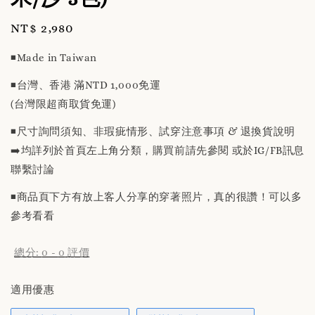
Regular
NT$ 2,980
price
◾️Made in Taiwan
◾️台灣、香港 滿NTD 1,000免運
(台灣限超商取貨免運)
◾️尺寸詢問須知、非瑕疵情形、試穿注意事項 & 退換貨說明
➡️均詳列於首頁左上角分類，購買前請先參閱 或於IG/FB訊息
聯繫討論
◾️商品頁下方有放上客人分享的穿著照片，真的很讚！可以多
參考看看
總分:
0
-
0
評價
適用優惠