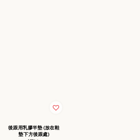
後跟用乳膠半墊 (放在鞋
墊下方後跟處)