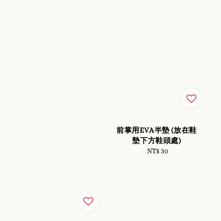
前掌用EVA半墊 (放在鞋
墊下方鞋頭處)
NT$ 30
Regular
price