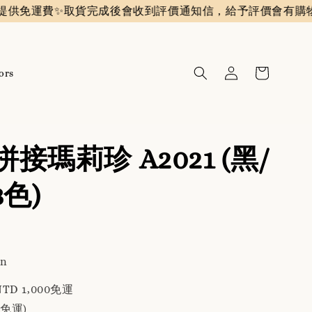
✨️
取貨完成後會收到評價通知信，給予評價會有購物金回饋
ors
接瑪莉珍 A2021 (黑/
3色)
an
TD 1,000免運
免運)