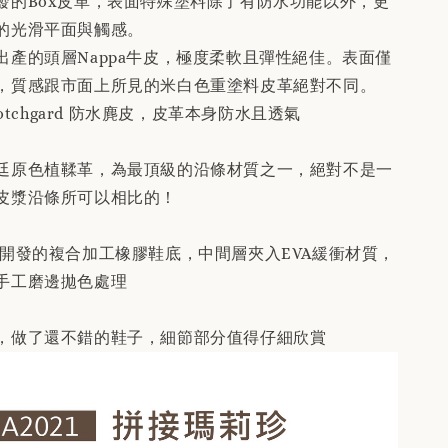
發的Box皮革，表面特殊塗料除了有防水功能以外，更
的光滑平面與觸感。
出產的頭層Nappa牛皮，極度柔軟且彈性絕佳。表面僅
，質感跟市面上所見的米白色重塗料皮革絕對不同。
cotchgard 防水麂皮，皮革本身防水且透氣
廷原色植鞣革，為最頂級的沿條材質之一，絕對不是一
皮漿沿條所可以相比的！
開發的複合加工橡膠鞋底，中間層夾入EVA緩衝材質，
手工磨邊拋色處理
，做了還不錯的鞋子，細節部分值得仔細欣賞