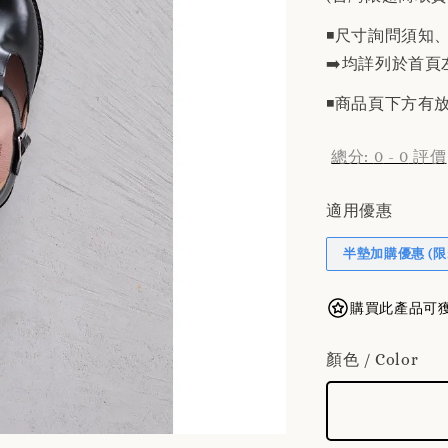
◾️尺寸詢問須知
➡️均詳列於首頁
◾️商品頁下方
總分:
0
-
0
評價
適用優惠
半墊加購優惠 (限
購買此產品可獲得
顏色 / Color