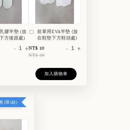
乳膠半墊 (放
前掌用EVA半墊 (放
下方後跟處)
在鞋墊下方鞋頭處)
-
+
-
+
NT$ 10
NT$ 30
加入購物車
 (限1組)