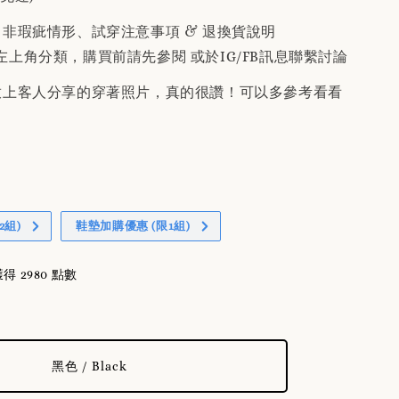
、非瑕疵情形、試穿注意事項 & 退換貨說明
左上角分類，購買前請先參閱 或於IG/FB訊息聯繫討論
有放上客人分享的穿著照片，真的很讚！可以多參考看看
2組)
鞋墊加購優惠 (限1組)
 2980 點數
黑色 / Black