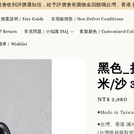
評價通知信，給予評價會有購物金回饋哦
台灣、香港 提供免運費
挑選說明 / Size Guide
非瑕疵情形 / Non-Defect Conditions
Return
常見問題 / 小知識 FAQ
客製顏色 / Customized Col
 / Wishlist
黑色_拼
米/沙 
Regular
NT$ 2,980
price
◾️Made in Taiw
◾️台灣、香港 滿N
(台灣限超商取貨