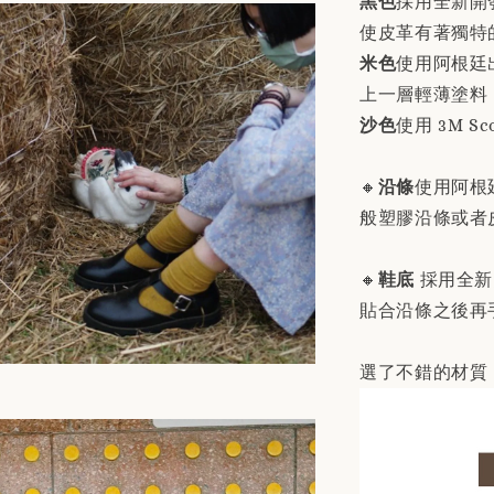
黑色
採用全新開
使皮革有著獨特
米色
使用阿根廷
上一層輕薄塗料
沙色
使用 3M S
🔸
沿條
使用阿根
般塑膠沿條或者
🔸
鞋底
採用全新
貼合沿條之後再
選了不錯的材質