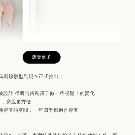
真皮鞋墊
前請務必閱讀
瀏覽更多
述說明」
的瑪莉珍雛型到現在正式推出！
-
+
接設計 很適合搭配襪子做一些視覺上的變化
計，穿脫更方便
襪穿著的空間，一年四季都適合穿著
入購物車