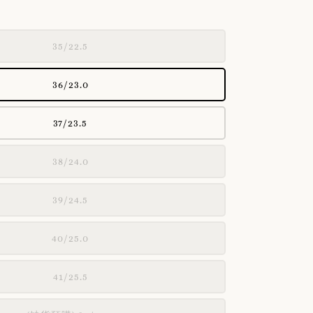
35/22.5
36/23.0
37/23.5
38/24.0
39/24.5
40/25.0
41/25.5