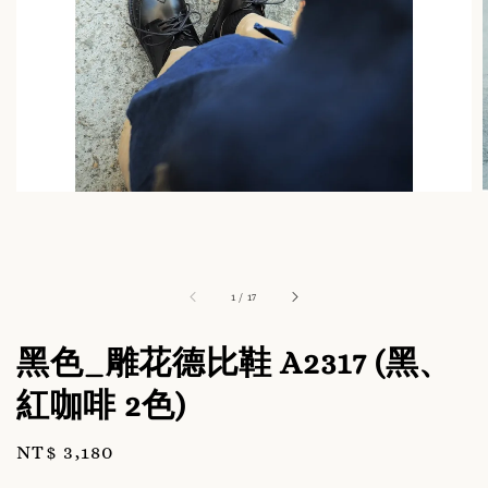
1
/
17
黑色_雕花德比鞋 A2317 (黑、
紅咖啡 2色)
Regular
NT$ 3,180
price