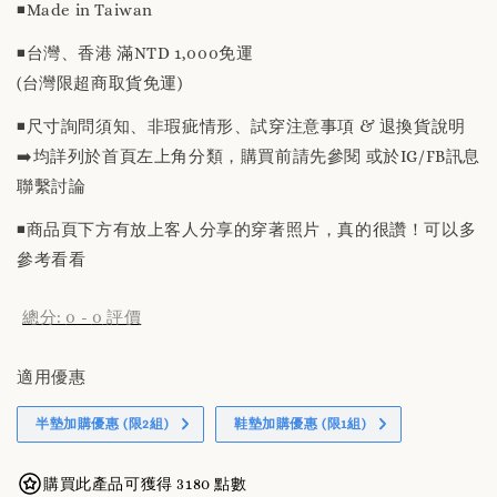
◾️Made in Taiwan
◾️台灣、香港 滿NTD 1,000免運
(台灣限超商取貨免運)
◾️尺寸詢問須知、非瑕疵情形、試穿注意事項 & 退換貨說明
➡️均詳列於首頁左上角分類，購買前請先參閱 或於IG/FB訊息
聯繫討論
◾️商品頁下方有放上客人分享的穿著照片，真的很讚！可以多
參考看看
總分:
0
-
0
評價
適用優惠
半墊加購優惠 (限2組)
鞋墊加購優惠 (限1組)
購買此產品可獲得 3180 點數