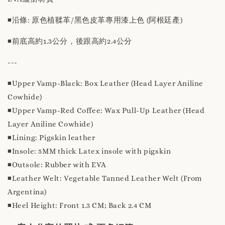
◾️沿條: 原色植鞣革/黑色皮革專用漆上色 (阿根廷產)
◾️前底高約1.3公分，後跟高約2.4公分
---
◾️Upper Vamp-Black: Box Leather (Head Layer Aniline
Cowhide)
◾️Upper Vamp-Red Coffee: Wax Pull-Up Leather (Head
Layer Aniline Cowhide)
◾️Lining: Pigskin leather
◾️Insole: 5MM thick Latex insole with pigskin
◾️Outsole: Rubber with EVA
◾️Leather Welt: Vegetable Tanned Leather Welt (From
Argentina)
◾️Heel Height: Front 1.3 CM; Back 2.4 CM