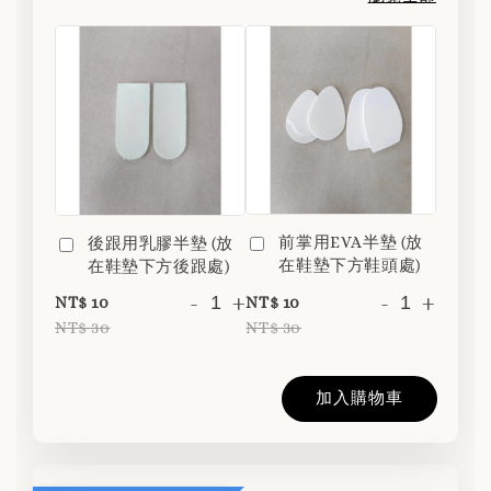
前掌用EVA半墊 (放
後跟用乳膠半墊 (放
在鞋墊下方鞋頭處)
在鞋墊下方後跟處)
-
+
-
+
NT$ 10
NT$ 10
NT$ 30
NT$ 30
加入購物車