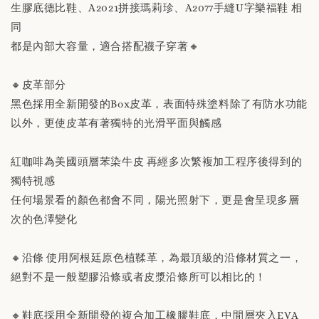
生膠底德比鞋、A2021拼接瑪莉珍、A2077手縫U字樂福鞋 相
說明」
同
都是內部大容量，適合搭配襪子穿著🔸
-
+
NT$ 190
NT$ 230
🔸皮革部分
黑色採用全新開發的Box皮革，表面特殊塗料除了有防水功能
加入購物車
以外，更使皮革有著獨特的光滑平面與觸感
紅咖啡為美國頭層苯染牛皮 再經多次繁複加工程序後得到的
獨特視感
任何場景看的顏色都會不同，陽光照射下，更是會呈現多層
次的色澤變化
🔸沿條 使用阿根廷原色植鞣革，為最頂級的沿條材質之一，
絕對不是一般塑膠沿條或者皮漿沿條所可以相比的！
🔸鞋底採用全新開發的複合加工橡膠鞋底，中間層夾入EVA