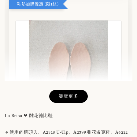
鞋墊加購優惠 (限1組)
瀏覽更多
La Brisa ❤ 雕花德比鞋
🔸使用的楦頭與、A2318 U-Tip、A2399雕花孟克鞋、A6212
替換用真皮鞋墊 「購買前請務必閱讀商品敘述