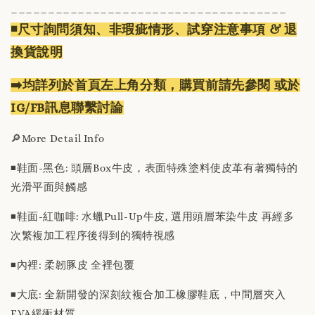
_____________________________________
◾️尺寸詢問須知、非瑕疵情形、試穿注意事項 & 退
換貨說明
➡️均詳列於首頁左上角分類，購買前請先參閱 或於
IG/FB訊息聯繫討論
🔎More Detail Info
◾️鞋面-黑色: 頭層Box牛皮，表面特殊塗料使皮革有著獨特的
光滑平面與觸感
◾️鞋面-紅咖啡: 水蠟Pull-Up牛皮, 選用頭層苯染牛皮 再經多
次繁複加工程序後得到的獨特視感
◾️內裡: 柔韌豚皮 全裡包覆
◾️大底: 全新開發的深刻紋複合加工橡膠鞋底，中間層夾入
EVA緩衝材質