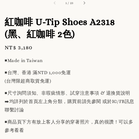
1
/
23
紅咖啡 U-Tip Shoes A2318
(黑、紅咖啡 2色)
Regular
NT$ 3,180
price
◾️Made in Taiwan
◾️台灣、香港 滿NTD 1,000免運
(台灣限超商取貨免運)
◾️尺寸詢問須知、非瑕疵情形、試穿注意事項 & 退換貨說明
➡️均詳列於首頁左上角分類，購買前請先參閱 或於IG/FB訊息
聯繫討論
◾️商品頁下方有放上客人分享的穿著照片，真的很讚！可以多
參考看看