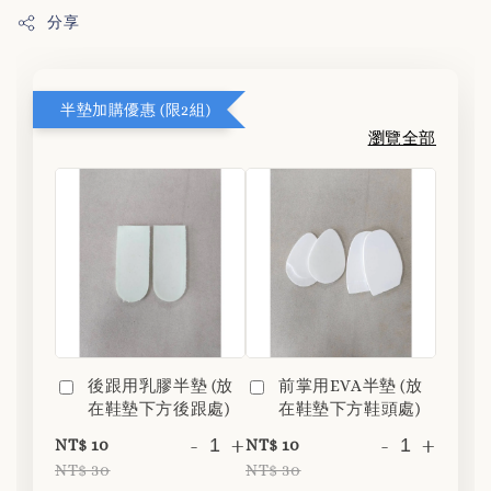
分享
半墊加購優惠 (限2組)
瀏覽全部
後跟用乳膠半墊 (放
前掌用EVA半墊 (放
在鞋墊下方後跟處)
在鞋墊下方鞋頭處)
-
+
-
+
NT$ 10
NT$ 10
NT$ 30
NT$ 30