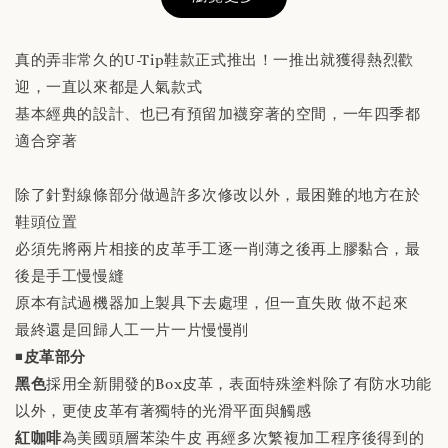
真的弄非常久的U-Tip鞋款正式推出！一推出就獲得熱烈歡
迎，一直以來都是人氣款式
基本經典的設計、也已有預留加襪穿著的空間，一年四季都
替換用真皮鞋墊 「購買前請務必閱讀商品敘述
適合穿著
說明」
除了針對線條部分做過許多次修改以外，最困難的地方在於
-
+
NT$ 190
鞋頭位置
NT$ 230
必須先將兩片相接的皮革手工逐一削薄之後再上膠黏合，最
後是手工慢慢縫
加入購物車
原本有試過機器加上製具下去處理，但一直失敗 做不起來
最終還是回歸人工一片一片慢慢削
◾️
皮革部分
黑色
採用全新開發的Box皮革，表面特殊塗料除了有防水功能
以外，更使皮革有著獨特的光滑平面與觸感
紅咖啡
為美國頭層苯染牛皮 再經多次繁複加工程序後得到的