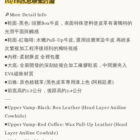
IG/FB訊息聯繫討論
🔎More Detail Info
◾️鞋面-黑色: 頭層Box牛皮，表面特殊塗料使皮革有著獨特的
光滑平面與觸感
◾️鞋面-紅咖啡: 水蠟Pull-Up牛皮, 選用頭層苯染牛皮 再經多
次繁複加工程序後得到的獨特視感
◾️內裡: 柔韌豚皮 全裡包覆
◾️大底: 全新開發的深刻紋複合加工橡膠鞋底，中間層夾入
EVA緩衝材質
◾️沿條: 原色植鞣革/黑色皮革專用漆上色 (阿根廷產)
◾️前底高約1.3公分，後跟高約2.4公分
---
◾️Upper Vamp-Black: Box Leather (Head Layer Aniline
Cowhide)
◾️Upper Vamp-Red Coffee: Wax Pull-Up Leather (Head
Layer Aniline Cowhide)