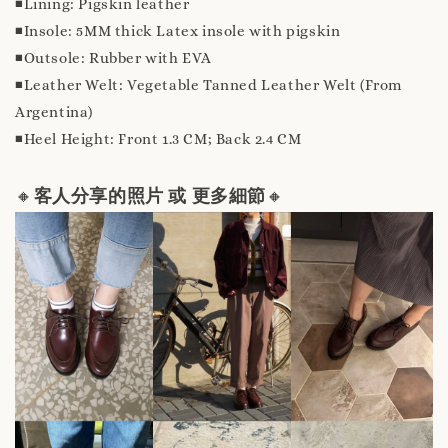
◾️Lining: Pigskin leather
◾️Insole: 5MM thick Latex insole with pigskin
◾️Outsole: Rubber with EVA
◾️Leather Welt: Vegetable Tanned Leather Welt (From
Argentina)
◾️Heel Height: Front 1.3 CM; Back 2.4 CM
🔸
客人分享的照片 或 更多細節
🔸