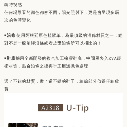
獨特視感
任何場景看的顏色都會不同，陽光照射下，更是會呈現多層
次的色澤變化
◾️
沿條
使用阿根廷原色植鞣革，為最頂級的沿條材質之一，絕
對不是一般塑膠沿條或者皮漿沿條所可以相比的！
◾️
鞋底
採用全新開發的複合加工橡膠鞋底，中間層夾入EVA緩
衝材質，貼合沿條之後再手工磨邊拋色處理
選了不錯的材質，做了還不錯的鞋子，細節部分值得仔細欣
賞