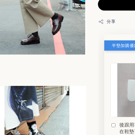
分享
半墊加購優惠
後跟用
在鞋墊