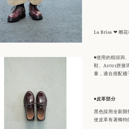
替換用
「購買
商品敘
La Brisa ❤ 
NT$ 190
NT$ 230
◾️使用的楦頭與、A
加
鞋、A2021拼
量，適合搭配襪
◾️
皮革部分
黑色採用全新開
使皮革有著獨特