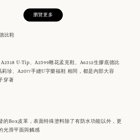
真皮鞋墊
前請務必閱讀
瀏覽更多
述說明」
雕花德比鞋
-
+
2318 U-Tip、A2399雕花孟克鞋、A6212生膠底德比
入購物車
接瑪莉珍、A2077手縫U字樂福鞋 相同，都是內部大容
子穿著
發的Box皮革，表面特殊塗料除了有防水功能以外，更
的光滑平面與觸感