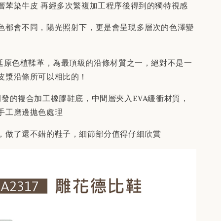
層苯染牛皮 再經多次繁複加工程序後得到的獨特視感
色都會不同，陽光照射下，更是會呈現多層次的色澤變
廷原色植鞣革，為最頂級的沿條材質之一，絕對不是一
皮漿沿條所可以相比的！
發的複合加工橡膠鞋底，中間層夾入EVA緩衝材質，
手工磨邊拋色處理
，做了還不錯的鞋子，細節部分值得仔細欣賞