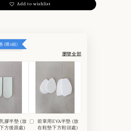
Add to wishlist
 (限2組)
瀏覽全部
乳膠半墊 (放
前掌用EVA半墊 (放
下方後跟處)
在鞋墊下方鞋頭處)