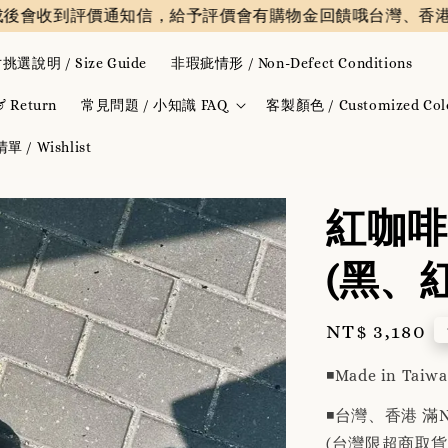
到評價通知信，給予評價會有購物金回饋哦
台灣、香港 提供免運
挑選說明 / Size Guide
非瑕疵情形 / Non-Defect Conditions
Return
常見問題 / 小知識 FAQ
客製顏色 / Customized Col
 / Wishlist
紅咖啡
(黑、紅
Regular
NT$ 3,180
price
◾️Made in Taiw
◾️台灣、香港 滿N
(台灣限超商取貨