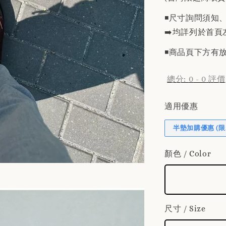
◾️尺寸詢問須知
➡️均詳列於首頁
◾️商品頁下方
總分:
0
-
0
評價
適用優惠
半墊加購優惠 (限
顏色 / Color
尺寸 / Size