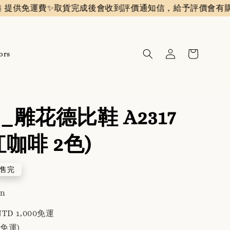
費✨️
取貨完成後會收到評價通知信，給予評價會有購物金回
ors
_雕花德比鞋 A2317
咖啡 2色)
售完
an
TD 1,000免運
免運)