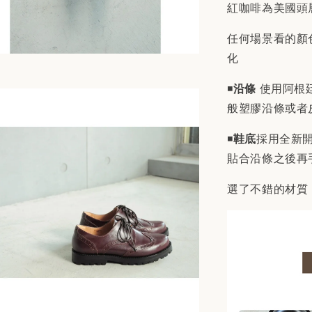
紅咖啡為美國頭
任何場景看的顏
化
◾️
沿條
使用阿根
般塑膠沿條或者
◾️
鞋底
採用全新開
貼合沿條之後再
選了不錯的材質