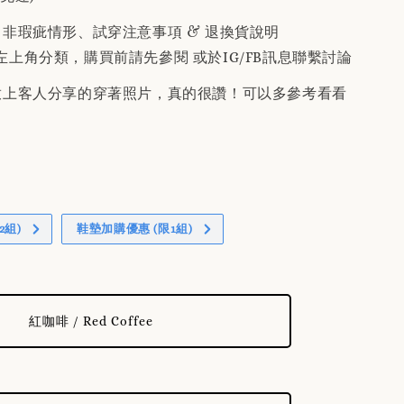
、非瑕疵情形、試穿注意事項 & 退換貨說明
左上角分類，購買前請先參閱 或於IG/FB訊息聯繫討論
有放上客人分享的穿著照片，真的很讚！可以多參考看看
2組)
鞋墊加購優惠 (限1組)
紅咖啡 / Red Coffee