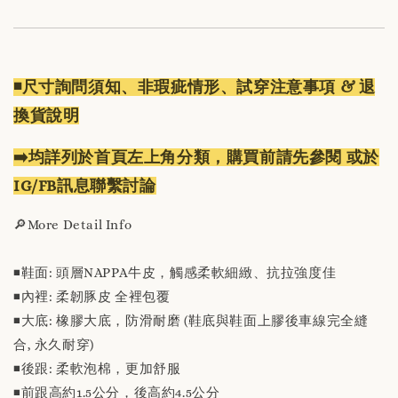
◾️尺寸詢問須知、非瑕疵情形、試穿注意事項 & 退
換貨說明
➡️均詳列於首頁左上角分類，購買前請先參閱 或於
IG/FB訊息聯繫討論
🔎More Detail Info
◾️鞋面: 頭層NAPPA牛皮，觸感柔軟細緻、抗拉強度佳
◾️內裡: 柔韌豚皮 全裡包覆
◾️大底: 橡膠大底，防滑耐磨 (鞋底與鞋面上膠後車線完全縫
合, 永久耐穿)
◾️後跟: 柔軟泡棉，更加舒服
◾️前跟高約1.5公分，後高約4.5公分