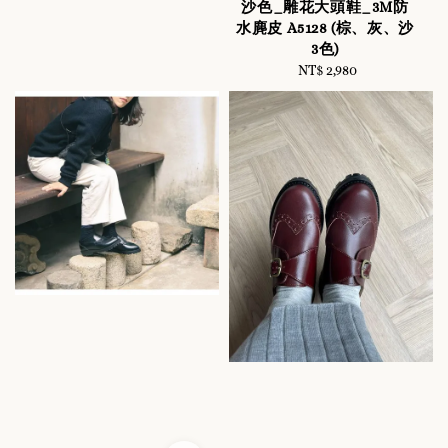
沙色_雕花大頭鞋_3M防
水麂皮 A5128 (棕、灰、沙
3色)
NT$ 2,980
Regular
price