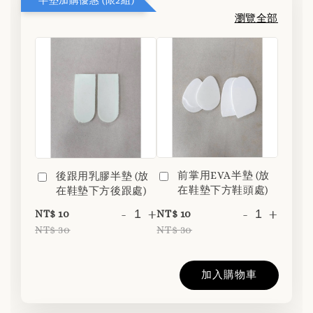
瀏覽全部
前掌用EVA半墊 (放
後跟用乳膠半墊 (放
在鞋墊下方鞋頭處)
在鞋墊下方後跟處)
-
+
-
+
NT$ 10
NT$ 10
NT$ 30
NT$ 30
加入購物車