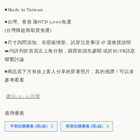
price
◾️Made in Taiwan
◾️台灣、香港 滿NTD 1,000免運
(台灣限超商取貨免運)
◾️尺寸詢問須知、非瑕疵情形、試穿注意事項 & 退換貨說明
➡️均詳列於首頁左上角分類，購買前請先參閱 或於IG/FB訊息
聯繫討論
◾️商品頁下方有放上客人分享的穿著照片，真的很讚！可以多
參考看看
總分:
0
-
0
評價
適用優惠
半墊加購優惠 (限2組)
鞋墊加購優惠 (限1組)