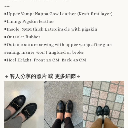
---
◾️Upper Vamp: Nappa Cow Leather (Kraft first layer)
◾️Lining: Pigskin leather
◾️Insole: 5MM thick Latex insole with pigskin
◾️Outsole: Rubber
◾️Outsole suture sewing with upper vamp after glue
sealing, insure won't unglued or broke
◾️Heel Height: Front 1.5 CM; Back 4.5 CM
🔸
客人分享的照片 或 更多細節
🔸