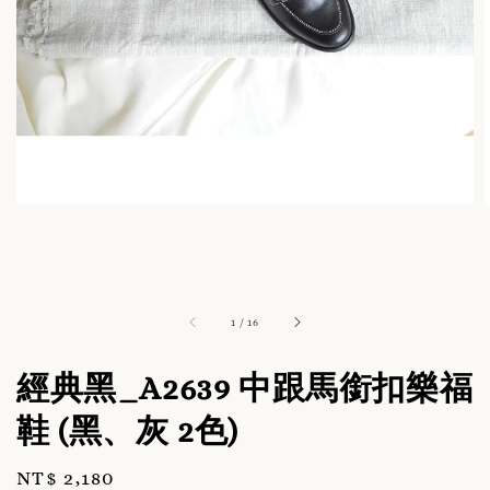
1
/
16
經典黑_A2639 中跟馬銜扣樂福
鞋 (黑、灰 2色)
Regular
NT$ 2,180